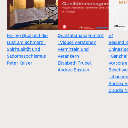
Heilige Qual und die
Qualitätsmanagement
#1
Lust am Schmerz :
: Visuell verstehen,
Gesund l
Spiritualität und
vermitteln und
Chinesis
Sadomasochismus
verankern
: Ganzhei
Peter Kaiser
Elisabeth Trubel,
vorsorge
Andrea Bastian
Beschwer
Johannes
Andrea He
Claudia N