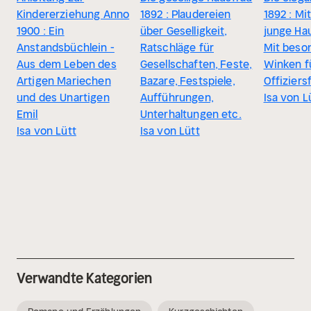
Kindererziehung Anno
1892 : Plaudereien
1892 : Mi
1900 : Ein
über Geselligkeit,
junge Ha
Anstandsbüchlein -
Ratschläge für
Mit beso
Aus dem Leben des
Gesellschaften, Feste,
Winken f
Artigen Mariechen
Bazare, Festspiele,
Offiziers
und des Unartigen
Aufführungen,
Isa von L
Emil
Unterhaltungen etc.
Isa von Lütt
Isa von Lütt
Verwandte Kategorien