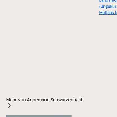
Land mic
(Ungekür
Mathias 
Mehr von Annemarie Schwarzenbach