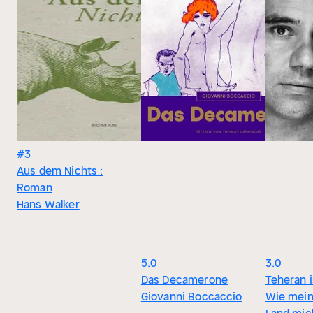
#3
Aus dem Nichts :
Roman
Hans Walker
5.0
3.0
Das Decamerone
Teheran 
Giovanni Boccaccio
Wie mein