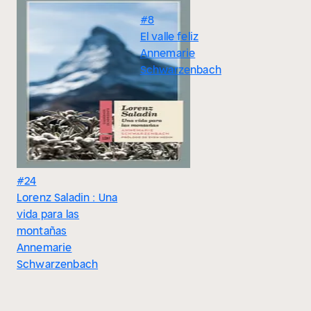
#8
El valle feliz
Annemarie
Schwarzenbach
#24
Lorenz Saladin : Una
vida para las
montañas
Annemarie
Schwarzenbach