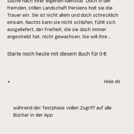
Suche nach ihrer eigenen Identität. Doch in der
fremden, stillen Landschaft Persiens holt sie die
Trauer ein. Sie ist nicht allein und doch schrecklich
einsam. Nachts kann sie nicht schlafen, fühlt sich
ausgeliefert, der Freiheit, die sie doch immer
angestrebt hat, nicht gewachsen. Sie will ihre
Vergangenheit, ihre Kindheit in der Schweiz
vergessen, und sehnt sich doch danach zurück. In
Starte noch heute mit diesem Buch für 0 €
ihrem stark autographisch gefärbtem Roman,
erstmals 1939 erschienen, beleuchtet Annemarie
Schwarzenbach die Abgründe und Widersprüche ihres
eigenen Lebens. Gegenwart und Vergangenheit,
Hole dir
Traum und Wirklichkeit vermengen sich in diesem
herzzerreißenden, hochlyrischen Buch, das heute als
moderner Klassiker der deutschsprachigen Literatur
während der Testphase vollen Zugriff auf alle
gefeiert wird.
Bücher in der App