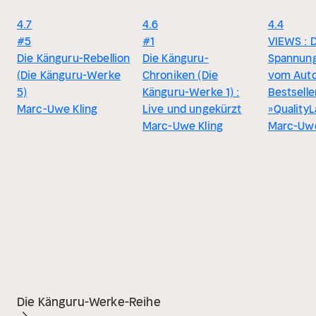
4.7
4.6
4.4
#5
#1
VIEWS : 
Die Känguru-Rebellion
Die Känguru-
Spannun
(Die Känguru-Werke
Chroniken (Die
vom Auto
5)
Känguru-Werke 1) :
Bestselle
Marc-Uwe Kling
Live und ungekürzt
»Quality
Marc-Uwe Kling
Marc-Uwe
Die Känguru-Werke-Reihe