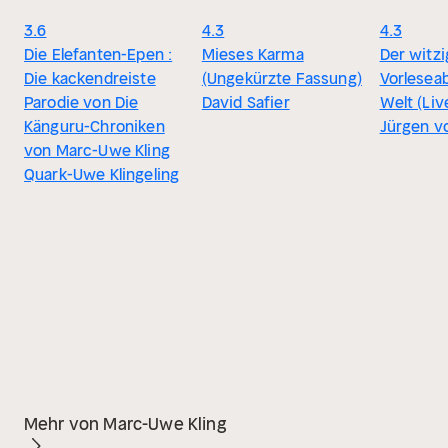
3.6
4.3
4.3
Die Elefanten-Epen :
Mieses Karma
Der witzi
Die kackendreiste
(Ungekürzte Fassung)
Vorlesea
Parodie von Die
David Safier
Welt (Li
Känguru-Chroniken
Jürgen v
von Marc-Uwe Kling
Quark-Uwe Klingeling
Mehr von Marc-Uwe Kling