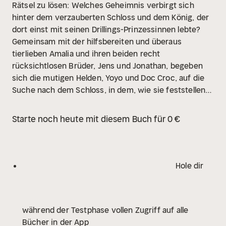
Rätsel zu lösen: Welches Geheimnis verbirgt sich
hinter dem verzauberten Schloss und dem König, der
dort einst mit seinen Drillings-Prinzessinnen lebte?
Gemeinsam mit der hilfsbereiten und überaus
tierlieben Amalia und ihren beiden recht
rücksichtlosen Brüder, Jens und Jonathan, begeben
sich die mutigen Helden, Yoyo und Doc Croc, auf die
Suche nach dem Schloss, in dem, wie sie feststellen
müssen, alle Menschen zu Stein verwandelt worden
sind.
Wird es ihnen gelingen, ihre Kräfte zu vereinen,
Starte noch heute mit diesem Buch für 0 €
um den Fluch, der auf dem Schloss liegt, noch vor
Sonnenuntergang zu brechen und das Rätsel um die
verloren gegangenen Geschenke eines Gnoms zu
lösen?
Hole dir
während der Testphase vollen Zugriff auf alle
Bücher in der App