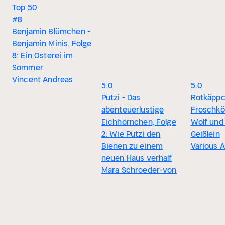
Top 50
#8
Benjamin Blümchen -
Benjamin Minis, Folge
8: Ein Osterei im
Sommer
Vincent Andreas
5.0
5.0
Putzi - Das
Rotkäppc
abenteuerlustige
Froschkö
Eichhörnchen, Folge
Wolf und 
2: Wie Putzi den
Geißlein
Bienen zu einem
Various A
neuen Haus verhalf
Mara Schroeder-von