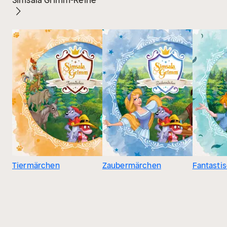
Simsala Grimm-Reihe
Tiermärchen
Zaubermärchen
Fantasti