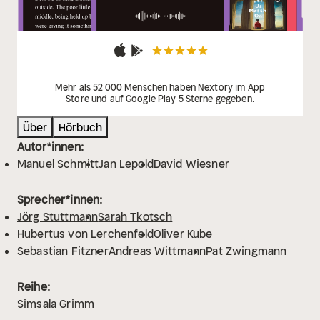
Mehr als 52 000 Menschen haben Nextory im App
Store und auf Google Play 5 Sterne gegeben.
Über
Hörbuch
Autor*innen:
Manuel Schmitt
Jan Lepold
David Wiesner
Sprecher*innen:
Jörg Stuttmann
Sarah Tkotsch
Hubertus von Lerchenfeld
Oliver Kube
Sebastian Fitzner
Andreas Wittmann
Pat Zwingmann
Reihe:
Simsala Grimm