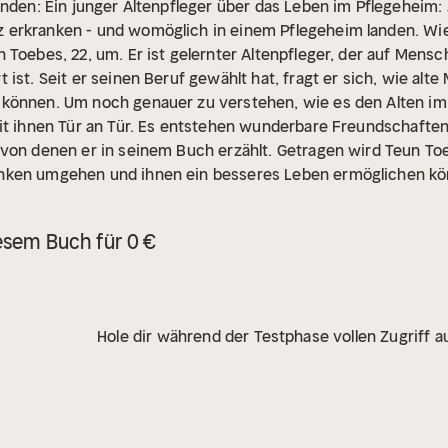
anden: Ein junger Altenpfleger über das Leben im Pflegeheim:
erkranken - und womöglich in einem Pflegeheim landen. Wie
 Toebes, 22, um. Er ist gelernter Altenpfleger, der auf Mensc
 ist. Seit er seinen Beruf gewählt hat, fragt er sich, wie al
können. Um noch genauer zu verstehen, wie es den Alten im 
mit ihnen Tür an Tür. Es entstehen wunderbare Freundschafte
von denen er in seinem Buch erzählt. Getragen wird Teun Toe
nken umgehen und ihnen ein besseres Leben ermöglichen kö
troffen sein. Der inspirierende Erfahrungsbericht eines jung
 liebt - und ein wertvoller Beitrag in der sich verschärfenden
esem Buch für 0 €
Hole dir während der Testphase vollen Zugriff au