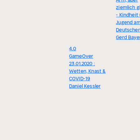
ziemlich g
- Kindheit
Jugend a
Deutschen
Gerd Baye
4.0
GameOver
23.01.2020 :
Wetten, Knast &
COVID-19
Daniel Kessler