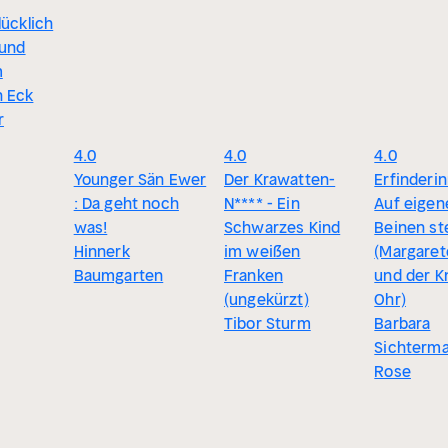
lücklich
 und
m
 Eck
r
4.0
4.0
4.0
Younger Sän Ewer
Der Krawatten-
Erfinderin
: Da geht noch
N**** - Ein
Auf eigen
was!
Schwarzes Kind
Beinen st
Hinnerk
im weißen
(Margaret
Baumgarten
Franken
und der K
(ungekürzt)
Ohr)
Tibor Sturm
Barbara
Sichterma
Rose