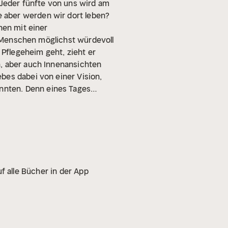
 Jeder fünfte von uns wird am
 aber werden wir dort leben?
hen mit einer
te Menschen möglichst würdevoll
Pflegeheim geht, zieht er
n, aber auch Innenansichten
bes dabei von einer Vision,
nnten. Denn eines Tages
en Altenpflegers, der seinen
 Pflegedebatte, auch in
f alle Bücher in der App