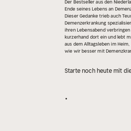
Der Bestseller aus den Niederl
Ende seines Lebens an Demenz 
Dieser Gedanke trieb auch Teun
Demenzerkrankung spezialisiert
ihren Lebensabend verbringen 
kurzerhand dort ein und lebt 
aus dem Alltagsleben im Heim, 
wie wir besser mit Demenzkra
werden wir womöglich selbst be
Beruf leidenschaftlich lebt und
Starte noch heute mit di
Deutschland.