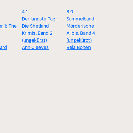
4.1
3.0
Der längste Tag -
Sammelband -
r 1: The
Die Shetland-
Mörderische
Krimis, Band 2
Alibis, Band 4
(ungekürzt)
(ungekürzt)
ard
Ann Cleeves
Béla Bolten