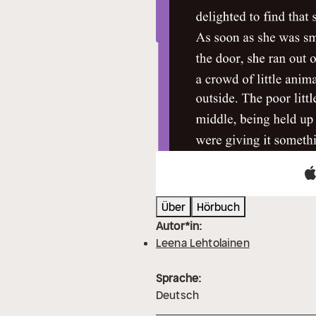
Über
Hörbuch
Autor*in:
Leena Lehtolainen
Sprache:
Deutsch