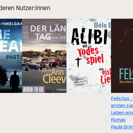
deren Nutzer:innen
Felicitas :
ersten si
Leben ein
Pumas
Paula Gr