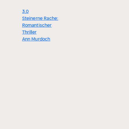
Georg Büchner
Ivonne H
3.0
Steinerne Rache:
Romantischer
Thriller
Ann Murdoch