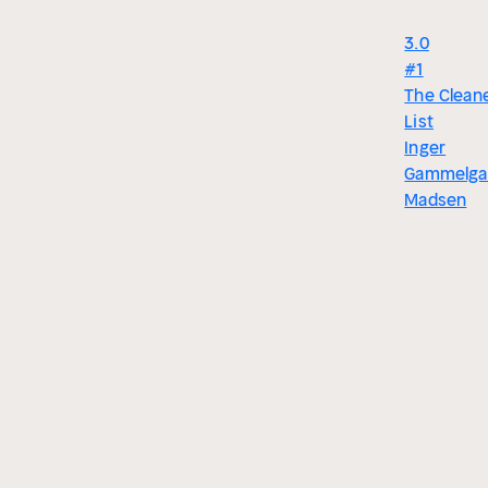
3.0
#1
The Cleane
List
Inger
Gammelga
Madsen