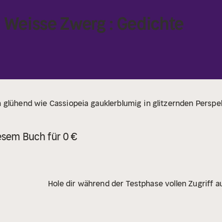
r Weisse Zwerg : Gedichte
n
glühend wie Cassiopeia
gauklerblumig
in glitzernden Perspe
esem Buch für 0 €
Hole dir während der Testphase vollen Zugriff au