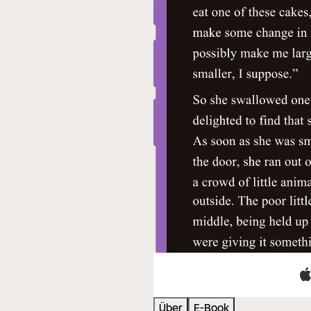
Über
E-Book