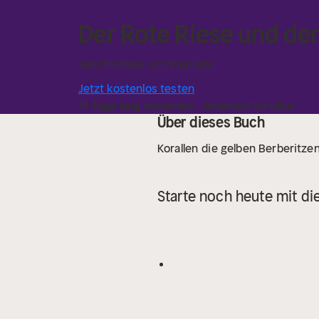
Der Rote Riese und de
Geschrieben von
Paul Gisi
Jetzt kostenlos testen
14 Tage lang kostenlos · Jederzeit kündbar
Über dieses Buch
Korallen
die gelben Berberitze
Starte noch heute mit di