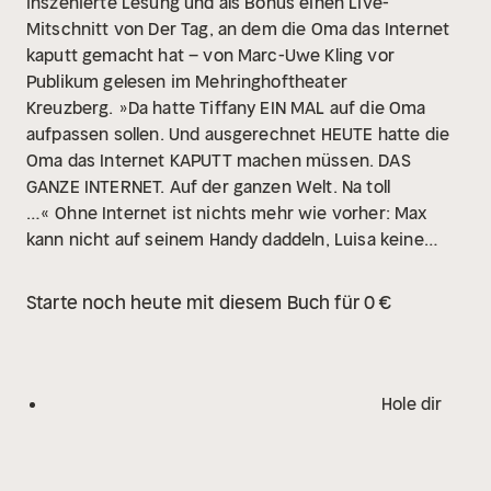
inszenierte Lesung und als Bonus einen Live-
Mitschnitt von Der Tag, an dem die Oma das Internet
kaputt gemacht hat – von Marc-Uwe Kling vor
Publikum gelesen im Mehringhoftheater
Kreuzberg.
»Da hatte Tiffany EIN MAL auf die Oma
aufpassen sollen. Und ausgerechnet HEUTE hatte die
Oma das Internet KAPUTT machen müssen. DAS
GANZE INTERNET. Auf der ganzen Welt. Na toll
…«
Ohne Internet ist nichts mehr wie vorher: Max
kann nicht auf seinem Handy daddeln, Luisa keine
Musik hören und Opa nicht mehr fernsehen. Sogar
Mama und Papa kommen total früh nach Hause, denn
Starte noch heute mit diesem Buch für 0 €
sie können nicht arbeiten. Keiner weiß, was er tun
sollt, so ganz ohne Internet. Es wird aber trotzdem ein
ziemlich toller Tag. Obwohl das Internet kaputt ist!
Vielleicht sogar deswegen?
Vom Autor der Känguru-
Hole dir
Chroniken und des Bilderbuch-Bestsellers Das
NEINhorn. Das Kinderbuch ist im Carlsen Verlag
erschienen.