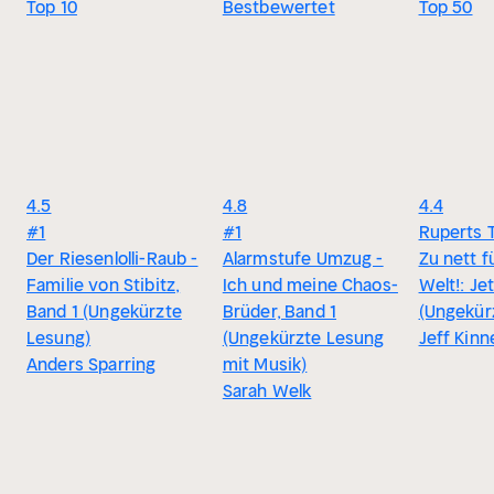
Top 10
Bestbewertet
Top 50
4.5
4.8
4.4
#1
#1
Ruperts 
Der Riesenlolli-Raub -
Alarmstufe Umzug -
Zu nett f
Familie von Stibitz,
Ich und meine Chaos-
Welt!: Je
Band 1 (Ungekürzte
Brüder, Band 1
(Ungekür
Lesung)
(Ungekürzte Lesung
Jeff Kinn
Anders Sparring
mit Musik)
Sarah Welk