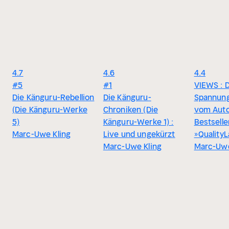
4.7
4.6
4.4
#5
#1
VIEWS : 
Die Känguru-Rebellion
Die Känguru-
Spannun
(Die Känguru-Werke
Chroniken (Die
vom Auto
5)
Känguru-Werke 1) :
Bestselle
Marc-Uwe Kling
Live und ungekürzt
»Quality
Marc-Uwe Kling
Marc-Uwe