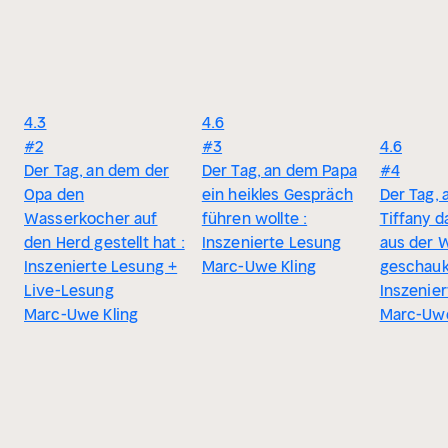
4.3
4.6
#2
#3
4.6
Der Tag, an dem der
Der Tag, an dem Papa
#4
Opa den
ein heikles Gespräch
Der Tag,
Wasserkocher auf
führen wollte :
Tiffany 
den Herd gestellt hat :
Inszenierte Lesung
aus der 
Inszenierte Lesung +
Marc-Uwe Kling
geschauke
Live-Lesung
Inszenie
Marc-Uwe Kling
Marc-Uwe