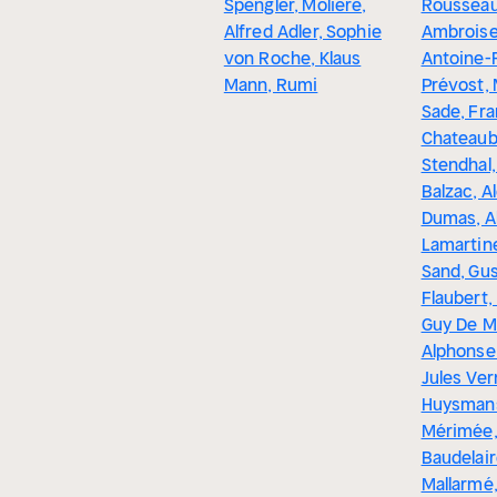
Spengler, Moliere,
Rousseau
Alfred Adler, Sophie
Ambroise
von Roche, Klaus
Antoine-
Mann, Rumi
Prévost,
Sade, Fr
Chateaub
Stendhal
Balzac, A
Dumas, A
Lamartin
Sand, Gu
Flaubert,
Guy De M
Alphonse
Jules Ver
Huysmans
Mérimée,
Baudelai
Mallarmé,