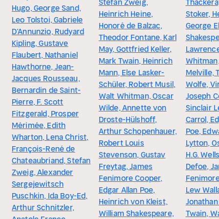
Stefan Zweig,
Thackera
Hugo, George Sand,
Heinrich Heine,
Stoker, H
Leo Tolstoi, Gabriele
Honoré de Balzac,
George El
D’Annunzio, Rudyard
Theodor Fontane, Karl
Shakespea
Kipling, Gustave
May, Gottfried Keller,
Lawrence
Flaubert, Nathaniel
Mark Twain, Heinrich
Whitman
Hawthorne, Jean-
Mann, Else Lasker-
Melville,
Jacques Rousseau,
Schüler, Robert Musil,
Wolfe, Vi
Bernardin de Saint-
Walt Whitman, Oscar
Joseph C
Pierre, F. Scott
Wilde, Annette von
Sinclair 
Fitzgerald, Prosper
Droste-Hülshoff,
Carrol, Ed
Mérimée, Edith
Arthur Schopenhauer,
Poe, Edw
Wharton, Lena Christ,
Robert Louis
Lytton, O
François-René de
Stevenson, Gustav
H.G. Wells
Chateaubriand, Stefan
Freytag, James
Defoe, J
Zweig, Alexander
Fenimore Cooper,
Fenimore
Sergejewitsch
Edgar Allan Poe,
Lew Wall
Puschkin, Ida Boy-Ed,
Heinrich von Kleist,
Jonathan
Arthur Schnitzler,
William Shakespeare,
Twain, Wa