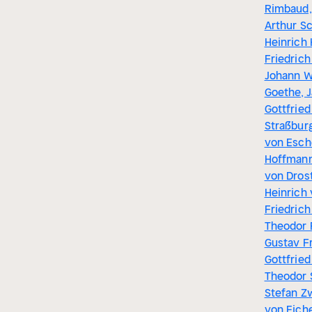
Rimbaud,
Arthur S
Heinrich 
Friedrich 
Johann W
Goethe, 
Gottfried
Straßbur
von Esche
Hoffmann
von Drost
Heinrich 
Friedrich
Theodor 
Gustav F
Gottfried 
Theodor 
Stefan Z
von Eiche