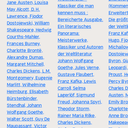
Jane Austen, Louisa
Klassiker die man
(Komment
May Alcott, D. H.
kennen muss :
Erweiter
Lawrence, Fjodor
Bereicherte Ausgabe.
Die größt
Dostojewski, William
Ein literarisches
der Weltl
Shakespeare, Hedwig
Panorama:
Franz Kaf
Courths-Mahler,
Meisterwerke,
Hugo, Fj
Frances Burney,
Klassiker und Autoren
Michailo
Charlotte Brontë,
der Weltliteratur
Dostojew
Alexandre Dumas,
Johann Wolfgang
Byron, G
Margaret Mitchell,
Goethe, Jules Verne,
Leopardi,
Charles Dickens, L.M.
Gustave Flaubert,
Proust, H
Montgomery, Eugenie
Franz Kafka, Lewis
Percy Bys
Marlitt, Wilhelmine
Carroll, Selma
Charles D
Heimburg, Elisabeth
Lagerlöf, Sigmund
Austen, M
Bürstenbinder,
Freud, Johanna Spyri,
Emily Bro
Stendhal, Johann
Theodor Storm,
Charlotte
Wolfgang Goethe,
Rainer Maria Rilke,
Anne Bron
Walter Scott, Guy De
Charles Dickens,
Makepea
Maupassant, Victor