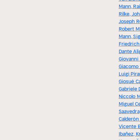
Mann, Ra
Rilke, Jo
Joseph Ro
Robert Mu
Mann, Si
Friedrich
Dante Ali
Giovanni
Giacomo 
Luigi Pira
Giosuè C
Gabriele 
Niccolo M
Miguel C
Saavedra
Calderón
Vicente 
Ibañez, 