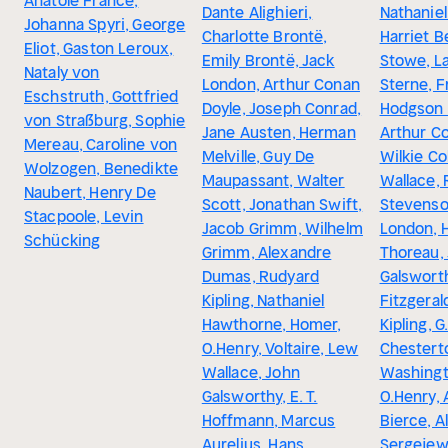
Anatole France,
Dante Alighieri,
Nathanie
Johanna Spyri, George
Charlotte Brontë,
Harriet 
Eliot, Gaston Leroux,
Emily Brontë, Jack
Stowe, L
Nataly von
London, Arthur Conan
Sterne, 
Eschstruth, Gottfried
Doyle, Joseph Conrad,
Hodgson 
von Straßburg, Sophie
Jane Austen, Herman
Arthur C
Mereau, Caroline von
Melville, Guy De
Wilkie Co
Wolzogen, Benedikte
Maupassant, Walter
Wallace, 
Naubert, Henry De
Scott, Jonathan Swift,
Stevenso
Stacpoole, Levin
Jacob Grimm, Wilhelm
London, 
Schücking
Grimm, Alexandre
Thoreau,
Dumas, Rudyard
Galsworth
Kipling, Nathaniel
Fitzgeral
Hawthorne, Homer,
Kipling, G
O.Henry, Voltaire, Lew
Chestert
Wallace, John
Washingto
Galsworthy, E. T.
O.Henry,
Hoffmann, Marcus
Bierce, A
Aurelius, Hans
Sergejew