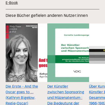
E-Book
Diese Bücher gefielen anderen Nutzer:innen
Die Erste - And the
Der Künstler
Über Kun
Oscar goes to ...
zwischen Sponsoring
Künstler 
(Kathryn Bigelow,
und Mäzenatentum :
Gesamme
Regie-Oscar)
Die Bedeutung der
1966-198