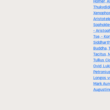
Homer, Ä
Thukydid
Xenophon,
Aristotele
Sophokles
- Aristop
Tse, - Ko
Siddhart
Buddha, T
Tacitus,
Tullius Ci
Ovid, Luk
Petronius
Longos v
Mark Aure
Augustin