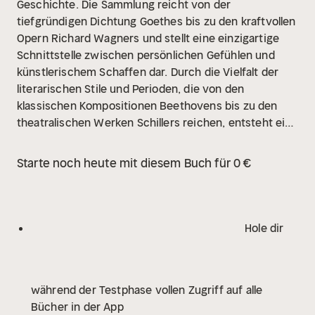
Geschichte. Die Sammlung reicht von der
tiefgründigen Dichtung Goethes bis zu den kraftvollen
Opern Richard Wagners und stellt eine einzigartige
Schnittstelle zwischen persönlichen Gefühlen und
künstlerischem Schaffen dar. Durch die Vielfalt der
literarischen Stile und Perioden, die von den
klassischen Kompositionen Beethovens bis zu den
theatralischen Werken Schillers reichen, entsteht ein
vielschichtiger Kanon der Liebe, der sowohl kulturell
als auch literarisch von bleibendem Wert ist. Die
Starte noch heute mit diesem Buch für 0 €
Vielzahl der Autoren in dieser Sammlung spiegelt die
Diversität und Breite der europäischen
Geistesgeschichte wider, in der jede Stimme zur
Erkundung der menschlichen Gefühlslagen beiträgt.
Hole dir
So bringen die Briefe von Persönlichkeiten wie Luther,
Mozart und sogar Napoleon subtile Schichten
historischer und kultureller Einflüsse zum Ausdruck,
während der Testphase vollen Zugriff auf alle
die ihre Lebenswege geprägt haben. Die Herausgeber
Bücher in der App
haben es sich zur Aufgabe gemacht, diese Stimmen