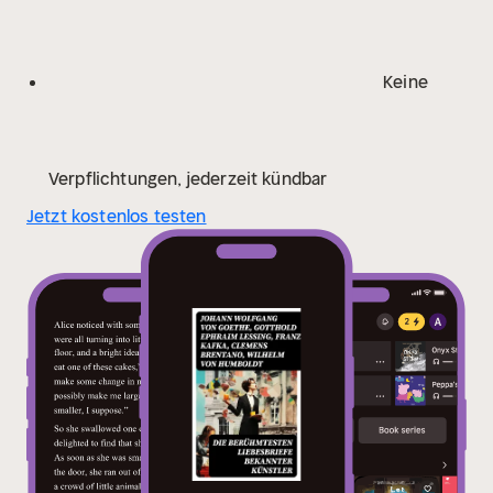
zu einer kohärenten und bewegenden Erzählung über
das universelle Thema der Liebe zu vereinen, die über
Zeit und Raum hinweg berührt. Diese Sammlung
Keine
bietet Lesern eine bemerkenswerte Chance, die
wechselnden Perspektiven auf die Emotion der Liebe
zu erleben, die einen prägenden Einfluss auf Kunst
und Geschichte hatten. Mit jedem Wechsel des Stils
Verpflichtungen, jederzeit kündbar
und der Ära innerhalb des Bandes wird ein Dialog
Jetzt kostenlos testen
eröffnet, der die Leserschaft zur Reflexion und zum
besseren Verständnis der menschlichen Emotionen
anregt. Der Bildungswert der Anthologie liegt in ihrer
Fähigkeit, Vielfältigkeit zu vereinen und sowohl
intellektuelles als auch emotionales Engagement zu
fördern. Daher ist sie ein wertvolles Werk für alle, die
die Tiefe und Komplexität der Liebe schätzen
möchten.