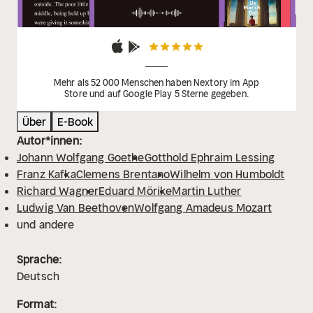
Mehr als 52 000 Menschen haben Nextory im App
Store und auf Google Play 5 Sterne gegeben.
Über
E-Book
Autor*innen:
Johann Wolfgang Goethe
Gotthold Ephraim Lessing
Franz Kafka
Clemens Brentano
Wilhelm von Humboldt
Richard Wagner
Eduard Mörike
Martin Luther
Ludwig Van Beethoven
Wolfgang Amadeus Mozart
und andere
Sprache:
Deutsch
Format: