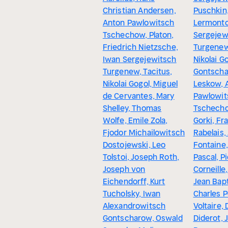
Christian Andersen,
Puschkin,
Anton Pawlowitsch
Lermonto
Tschechow, Platon,
Sergejew
Friedrich Nietzsche,
Turgenew,
Iwan Sergejewitsch
Nikolai G
Turgenew, Tacitus,
Gontschar
Nikolai Gogol, Miguel
Leskow, 
de Cervantes, Mary
Pawlowit
Shelley, Thomas
Tschech
Wolfe, Emile Zola,
Gorki, Fr
Fjodor Michailowitsch
Rabelais,
Dostojewski, Leo
Fontaine,
Tolstoi, Joseph Roth,
Pascal, P
Joseph von
Corneille,
Eichendorff, Kurt
Jean Bapt
Tucholsky, Iwan
Charles P
Alexandrowitsch
Voltaire,
Gontscharow, Oswald
Diderot,