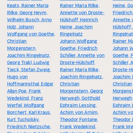
Keats, Rainer Maria
Rainer Maria Rilke,
Heine, Go
Rilke, Georg Heym,
Annette von Droste-
Friedrich 
Wilhelm Busch, Arno
Hülshoff, Heinrich
Annette 
Holz, Johann
Heine, Joachim
Hülshoff,
Wolfgang von Goethe,
Ringelnatz
Ringelna
Christian
Johann Wolfgang
Rainer Ma
Morgenstern,
Goethe, Friedrich
Johann W
Joachim Ringelnatz,
Schiller, Annette von
Goethe, F
Georg Trakl, Ludwig
Droste-Hülshoff,
Schiller,
Tieck, Stefan Zweig,
Rainer Maria Rilke,
Droste-Hü
Hugo von
Joachim Ringelnatz,
Joachim 
Hoffmannsthal, Edgar
Christian
Christian
Allan Poe, Frank
Morgenstern, Georg
Morgenst
Wedekind, Franz
Herwegh, Gotthold
Herwegh,
Werfel, Wolfgang
Ephraim Lessing,
Ephraim 
Borchert, Karl Kraus,
Achim von Arnim,
Achim vo
Kurt Tucholsky,
Theodor Fontane,
Theodor 
Friedrich Nietzsche,
Frank Wedekind,
Frank We