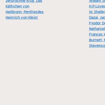
zerbrochne Krug, Das
William 
Käthchen von
H.P. Love
Heilbronn, Penthesilea
W. Shell
Heinrich von Kleist
Dazai, Ja
Fyodor D
Nathanie
Frances 
Burnett, 
Stevens