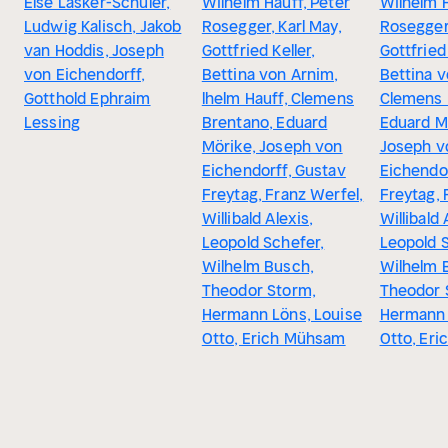
Else Lasker-Schüler,
Wilhelm Hauff, Peter
Wilhelm H
Ludwig Kalisch, Jakob
Rosegger, Karl May,
Rosegger,
van Hoddis, Joseph
Gottfried Keller,
Gottfried 
von Eichendorff,
Bettina von Arnim,
Bettina v
Gotthold Ephraim
lhelm Hauff, Clemens
Clemens 
Lessing
Brentano, Eduard
Eduard M
Mörike, Joseph von
Joseph v
Eichendorff, Gustav
Eichendor
Freytag, Franz Werfel,
Freytag, 
Willibald Alexis,
Willibald 
Leopold Schefer,
Leopold 
Wilhelm Busch,
Wilhelm 
Theodor Storm,
Theodor 
Hermann Löns, Louise
Hermann 
Otto, Erich Mühsam
Otto, Er