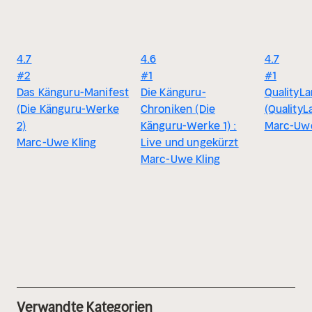
4.7
4.6
4.7
#2
#1
#1
Das Känguru-Manifest
Die Känguru-
QualityL
(Die Känguru-Werke
Chroniken (Die
(QualityL
2)
Känguru-Werke 1) :
Marc-Uwe
Marc-Uwe Kling
Live und ungekürzt
Marc-Uwe Kling
Verwandte Kategorien