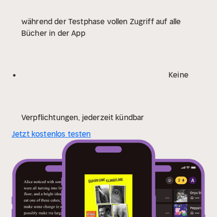
Klassenfeind." (Das Känguru)
"Ich muss gestehen,
während der Testphase vollen Zugriff auf alle
dass ich nicht gedacht hätte, dass man ein sehr, sehr
Bücher in der App
lustiges Buch noch lustiger machen kann." (Horst
Evers zu etwas ganz anderem)
"Klasse
Urlaubsschmöker für den Balkon!" (Corona
Weekly)
"Das Tolle am Internet ist, dass endlich jeder
Keine
sein eigenes Buch veröffentlichen kann. Das
Furchtbare ist, dass es auch jeder tut." (Oscar-Gina
Wilde)
"Ich hatte nichts erwartet und wurde nicht
enttäuscht." (Eine echte Leserin, zur Abwechslung)
Verpflichtungen, jederzeit kündbar
Jetzt kostenlos testen