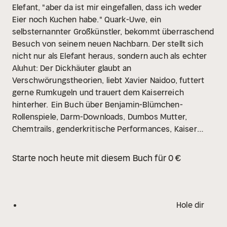
Elefant, "aber da ist mir eingefallen, dass ich weder
Eier noch Kuchen habe." Quark-Uwe, ein
selbsternannter Großkünstler, bekommt überraschend
Besuch von seinem neuen Nachbarn. Der stellt sich
nicht nur als Elefant heraus, sondern auch als echter
Aluhut: Der Dickhäuter glaubt an
Verschwörungstheorien, liebt Xavier Naidoo, futtert
gerne Rumkugeln und trauert dem Kaiserreich
hinterher.
Ein Buch über Benjamin-Blümchen-
Rollenspiele, Darm-Downloads, Dumbos Mutter,
Chemtrails, genderkritische Performances, Kaiser
Georg Friedrich von Hohenzollern, Sarah Kuttner und
Würstchen mit Selbstmordplänen. Und sehr, sehr viel
Starte noch heute mit diesem Buch für 0 €
ganz, ganz anderes.
Skurril, ironisch, verblüffend,
absurd und ein großer Satire-Spaß. Auch für die, die
das Original nicht kennen.
Lodhudelei für "Die
Elefanten-Epen"
"Das ist so gut, das könnte von mir
Hole dir
sein! Vielleicht ist es das sogar?" (Marc-Uwe Kling
zugeschrieben)
"Lieber'n klasse Feind als'n