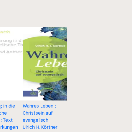
 in die
Wahres Leben :
Hiding Jekyll -
Bleibt de
che
Christsein auf
Radio Play :
treu :
: Text
evangelisch
Episode 1
ausgewäh
rkungen
Ulrich H. Körtner
Liviu Monsted
Predigten