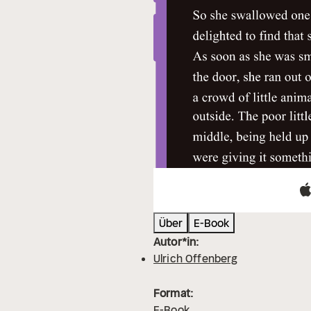
Über
E-Book
Autor*in:
Ulrich Offenberg
Format:
E-Book