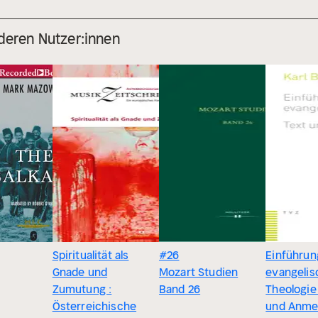
deren Nutzer:innen
Spiritualität als
#26
Einführung
Gnade und
Mozart Studien
evangelis
Zumutung :
Band 26
Theologie 
Österreichische
und Anme