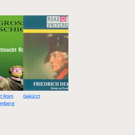
t Rom
Gekürzt
Gekürzt
Gekürzt
fenberg
Piraten :
Freibeuter der
Weltmeere
Ulrich Offenberg