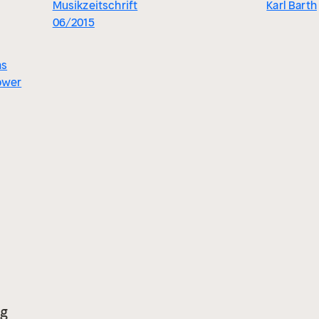
Musikzeitschrift
Karl Barth
06/2015
ns
ower
rg