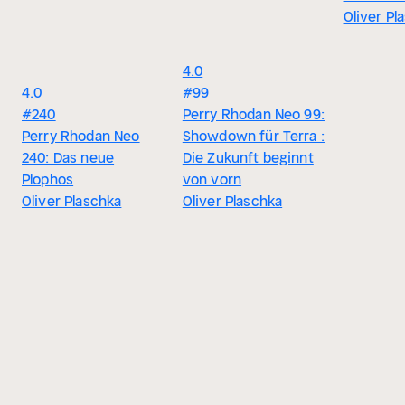
Oliver Pl
4.0
4.0
#99
#240
Perry Rhodan Neo 99:
Perry Rhodan Neo
Showdown für Terra :
240: Das neue
Die Zukunft beginnt
Plophos
von vorn
Oliver Plaschka
Oliver Plaschka