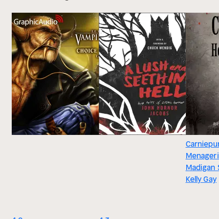
Carniepun
Menagerie
Madigan 
Kelly Gay