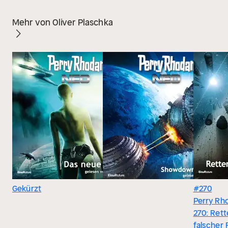
Mehr von Oliver Plaschka
Gekürzt
#270
Perry Rh
270: Rett
falscher 