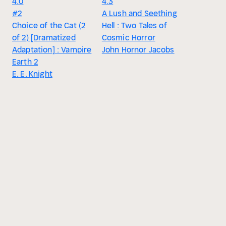
4.0
4.3
#2
A Lush and Seething
Choice of the Cat (2
Hell : Two Tales of
of 2) [Dramatized
Cosmic Horror
Adaptation] : Vampire
John Hornor Jacobs
Earth 2
E. E. Knight