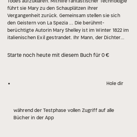
Todes aufzuklären. Mithilfe fantastischer Technologie
führt sie Mary zu den Schauplätzen ihrer
Vergangenheit zurück. Gemeinsam stellen sie sich
den Geistern von La Spezia ...
Die berühmt-
berüchtigte Autorin Mary Shelley ist im Winter 1822 im
italienischen Exil gestrandet. Ihr Mann, der Dichter
Percy Bysshe Shelley, ertrank bei einem Segelunglück.
Doch gibt es Zweifel, ob bei seinem Tod alles mit
Starte noch heute mit diesem Buch für 0 €
rechten Dingen zuging: Schon länger wurde er von
Geistern und Visionen heimgesucht. Welche
fantastischen Kräfte wurden ihm aber zum
Verhängnis? Mittels der visionären Kunst der
Hole dir
Erinnerungsreise führt die waghalsige Spezialagentin
Pat Colombari Mary Shelley zurück zum Golf von La
Spezia, wo die Gesetze von Zeit und Raum ihre
während der Testphase vollen Zugriff auf alle
Gültigkeit verloren haben. Sie lernt den
Bücher in der App
skandalumwitterten Lord Byron kennen, dessen Keller
ein dunkles Geheimnis birgt. Und sie wird Zeugin
unerklärlicher Geschehnisse, die ihren Anfang in jener