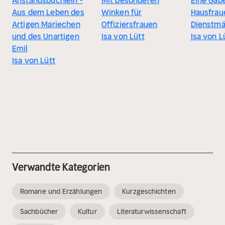
Anstandsbüchlein -
Mit besonderen
Eine Gabe
Aus dem Leben des
Winken für
Hausfrau
Artigen Mariechen
Offiziersfrauen
Dienstm
und des Unartigen
Isa von Lütt
Isa von L
Emil
Isa von Lütt
Verwandte Kategorien
Romane und Erzählungen
Kurzgeschichten
Sachbücher
Kultur
Literaturwissenschaft