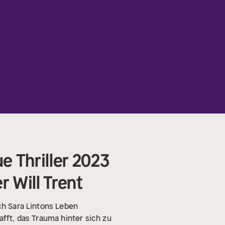
ue Thriller 2023
r Will Trent
ch Sara Lintons Leben
afft, das Trauma hinter sich zu