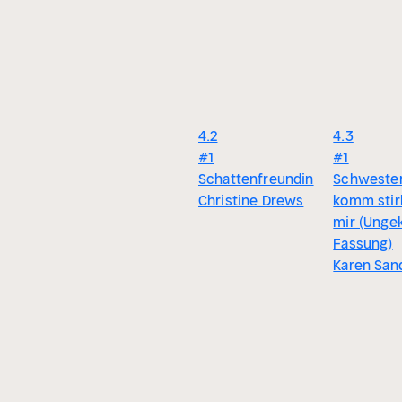
4.2
4.3
#1
#1
Schattenfreundin
Schwester
Christine Drews
komm stir
mir (Unge
Fassung)
Karen San