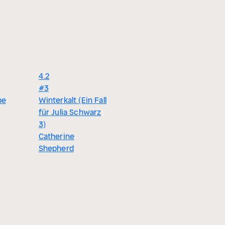
4.2
4.4
#3
#6
4.3
be
Winterkalt (Ein Fall
Hasenjagd - Joona
Das Böse 
für Julia Schwarz
Linna, Teil 6
Camilla 
3)
(Ungekürzt)
Catherine
Lars Kepler
Shepherd