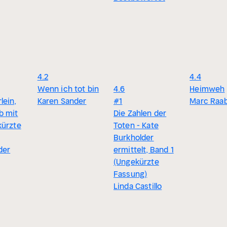
4.2
4.4
Wenn ich tot bin
4.6
Heimweh
lein,
Karen Sander
#1
Marc Raa
b mit
Die Zahlen der
kürzte
Toten - Kate
Burkholder
der
ermittelt, Band 1
(Ungekürzte
Fassung)
Linda Castillo