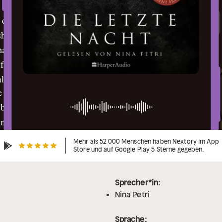
Mehr als 52 000 Menschen haben Nextory im App
Store und auf Google Play 5 Sterne gegeben.
Sprecher*in:
Nina Petri
Sprache: