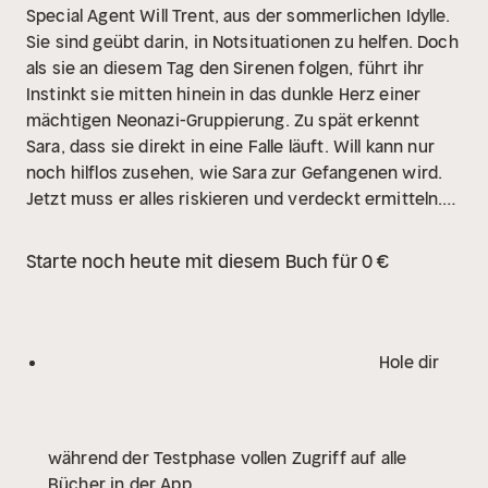
Special Agent Will Trent, aus der sommerlichen Idylle.
Sie sind geübt darin, in Notsituationen zu helfen. Doch
als sie an diesem Tag den Sirenen folgen, führt ihr
Instinkt sie mitten hinein in das dunkle Herz einer
mächtigen Neonazi-Gruppierung. Zu spät erkennt
Sara, dass sie direkt in eine Falle läuft. Will kann nur
noch hilflos zusehen, wie Sara zur Gefangenen wird.
Jetzt muss er alles riskieren und verdeckt ermitteln.
Denn die Spuren des FBIs lassen keine Zweifel: Der
Anführer des Netzwerks geht für seine Zwecke über
Starte noch heute mit diesem Buch für 0 €
ein Meer aus Leichen. Kann Will Sara finden, bevor es
zu spät ist?
Hole dir
während der Testphase vollen Zugriff auf alle
Bücher in der App