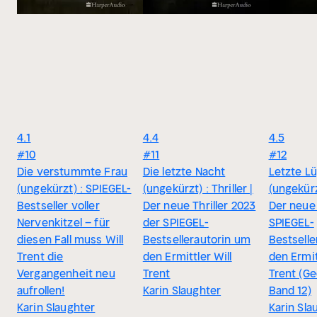
4.1
4.4
4.5
#10
#11
#12
Die verstummte Frau
Die letzte Nacht
Letzte L
(ungekürzt) : SPIEGEL-
(ungekürzt) : Thriller |
(ungekürzt
Bestseller voller
Der neue Thriller 2023
Der neue 
Nervenkitzel – für
der SPIEGEL-
SPIEGEL-
diesen Fall muss Will
Bestsellerautorin um
Bestsell
Trent die
den Ermittler Will
den Ermit
Vergangenheit neu
Trent
Trent (Ge
aufrollen!
Karin Slaughter
Band 12)
Karin Slaughter
Karin Sla