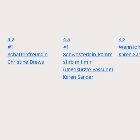
4.2
4.3
4.2
#1
#1
Wenn ich 
Schattenfreundin
Schwesterlein, komm
Karen Sa
Christine Drews
stirb mit mir
(Ungekürzte Fassung)
Karen Sander