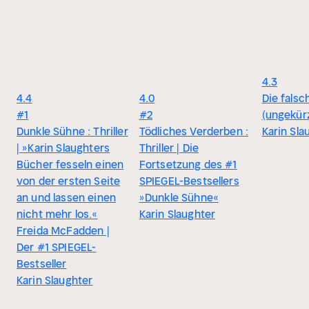
4.3
4.4
4.0
Die falsc
#1
#2
(ungekür
Dunkle Sühne : Thriller
Tödliches Verderben :
Karin Sla
| »Karin Slaughters
Thriller | Die
Bücher fesseln einen
Fortsetzung des #1
von der ersten Seite
SPIEGEL-Bestsellers
an und lassen einen
»Dunkle Sühne«
nicht mehr los.«
Karin Slaughter
Freida McFadden |
Der #1 SPIEGEL-
Bestseller
Karin Slaughter