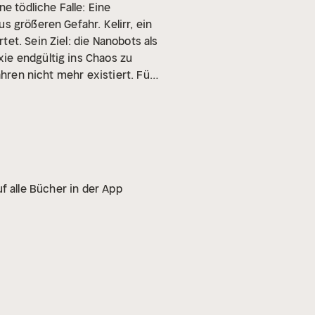
e tödliche Falle: Eine
aus größeren Gefahr.
Kelirr, ein
et. Sein Ziel: die Nanobots als
ie endgültig ins Chaos zu
ahren nicht mehr existiert. Für
 zurück in die kriegerische Ära
 eigener DNA verborgen – ein
 eine Rettung, sondern eine
Schiff. Ein Sprung gegen die
Autor von Fantasy-Romanen,
ne für Spannungsserien wie
f alle Bücher in der App
 Er veröffentlichte auch unter
as Herlin, Adrian Leschek,