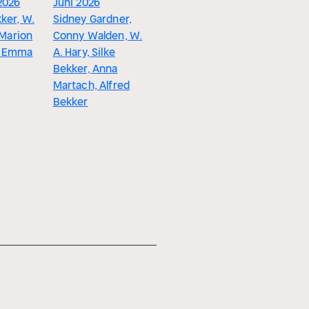
 2026
Juni 2026
Strandsommer
Urban Fa
ker, W.
Sidney Gardner,
2026
Thriller m
. Marion
Conny Walden, W.
Alfred Bekker,
Patricia
, Emma
A. Hary, Silke
Frank Maddox,
Vanhelsi
Bekker, Anna
Thomas West
Alfred Be
Martach, Alfred
Bekker