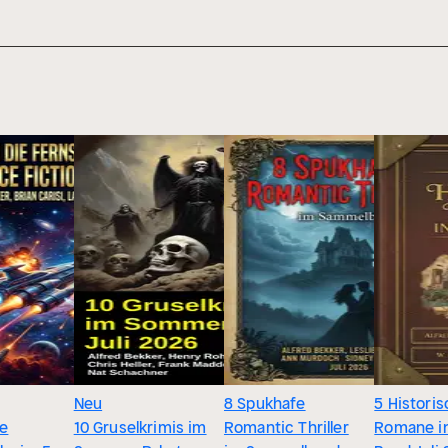
Neu
8 Spukhafe
5 Histori
ie
10 Gruselkrimis im
Romantic Thriller
Romane i