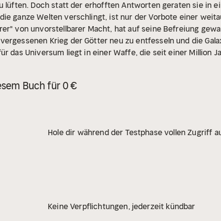
 lüften. Doch statt der erhofften Antworten geraten sie in ein
ie ganze Welten verschlingt, ist nur der Vorbote einer weit
er" von unvorstellbarer Macht, hat auf seine Befreiung gewart
vergessenen Krieg der Götter neu zu entfesseln und die Galax
ür das Universum liegt in einer Waffe, die seit einer Million J
ur einen, selbstmörderischen Weg: eine Reise durch die Zeit,
t zu retten.
Doch der Schlüssel zu dieser Reise ist in Barus'
esem Buch für 0 €
kontrollieren droht. Und in der Vergangenheit wartet nicht nur
e auf ihre Ankunft vorbereitet zu sein scheint.
Ein Mann. Ein 
 selbst steht auf dem Spiel.
Alfred Bekker ist ein bekannter 
ben seinen großen Bucherfolgen schrieb er zahlreiche Roma
Hole dir während der Testphase vollen Zugriff au
n reloaded, Kommissar X, John Sinclair und Jessica Bannister.
y Rohmer, Conny Walden, Sidney Gardner, Jack Raymond, Jon
t Gruber und Janet Farell.
Keine Verpflichtungen, jederzeit kündbar