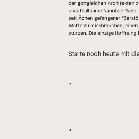
der gottgleichen Architekten zu
unaufhaltsame Nanobot-Plage, d
seit Äonen gefangener "Zerstör
Waffe zu missbrauchen, einen 
stürzen.
Die einzige Hoffnung f
Barus und seine Crew gibt es n
der Alten Götter, um die Zukunf
Starte noch heute mit di
gefährliches Erbe, das ihn zu 
ganze Flotte von Zerstörern, di
Zeit. Das Schicksal der Realität
Krimis und Jugendbüchern. Ne
Ren Dhark, Jerry Cotton, Cotto
den Namen Neal Chadwick, Henr
John Devlin, Brian Carisi, Rober