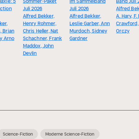
laxie: 5
Sommer-Paket
im Sammelband
Band Juli
ction
Juli 2026
Juli 2026
Alfred Bek
Alfred Bekker,
Alfred Bekker,
A. Hary, F
ker,
Henry Rohmer,
Leslie Garber, Ann
Crawford
, Brian
Chris Heller, Nat
Murdoch, Sidney
Orczy
oy Arno
Schachner, Frank
Gardner
Maddox, John
Devlin
Science-Fiction
Moderne Science-Fiction