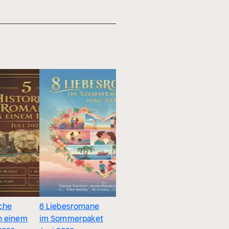
sche
8 Liebesromane
10 Top Krimis für
Magische
n einem
im Sommerpaket
den
dunkler Ku