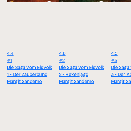
4.4
4.6
4.5
#1
#2
#3
Die Saga vom Eisvolk
Die Saga vom Eisvolk
Die Saga
1 - Der Zauberbund
2 - Hexenjagd
3 - Der 
Margit Sandemo
Margit Sandemo
Margit S