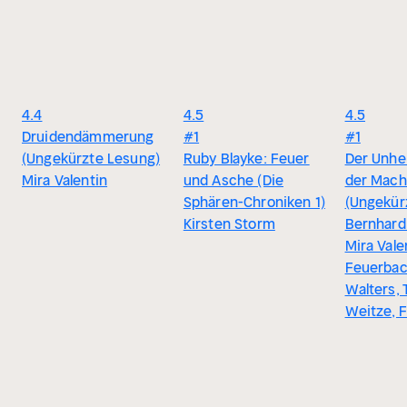
4.4
4.5
4.5
Druidendämmerung
#1
#1
(Ungekürzte Lesung)
Ruby Blayke: Feuer
Der Unhei
Mira Valentin
und Asche (Die
der Macht
Sphären-Chroniken 1)
(Ungekür
Kirsten Storm
Bernhard
Mira Vale
Feuerbac
Walters, 
Weitze, 