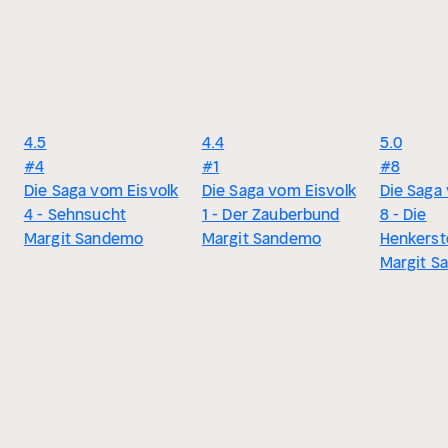
4.5
4.4
5.0
#4
#1
#8
Die Saga vom Eisvolk
Die Saga vom Eisvolk
Die Saga
4 - Sehnsucht
1 - Der Zauberbund
8 - Die
Margit Sandemo
Margit Sandemo
Henkerst
Margit S