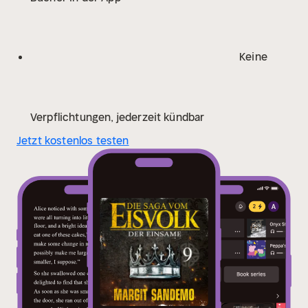
auf dem Holmenkollen!"
- Gabriele Haefs
Margit
Sandemo ist die meistgelesene skandinavische
Autorin. Ihre Bücher wurden weltweit mehr als 45
Keine
Millionen Mal verkauft. Neben der Saga vom Eisvolk
hat sie noch weitere Romanserien geschrieben sowie
diverse Einzelromane.
Verpflichtungen, jederzeit kündbar
Jetzt kostenlos testen