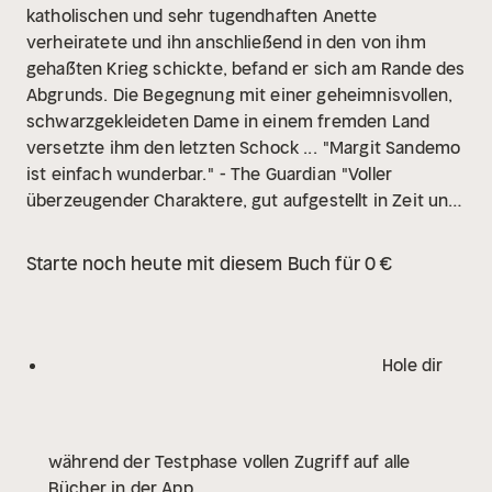
katholischen und sehr tugendhaften Anette
verheiratete und ihn anschließend in den von ihm
gehaßten Krieg schickte, befand er sich am Rande des
Abgrunds. Die Begegnung mit einer geheimnisvollen,
schwarzgekleideten Dame in einem fremden Land
versetzte ihm den letzten Schock ...
"Margit Sandemo
ist einfach wunderbar."
- The Guardian
"Voller
überzeugender Charaktere, gut aufgestellt in Zeit und
Ort, packend ... die Augen der Leser und Leserinnen
werden groß und möglicherweise zuckt es auch
Starte noch heute mit diesem Buch für 0 €
etwas in den Leisten ... das sind Graphic Novels ohne
Bilder ... Man will wissen, was als nächstes passiert."
-
The Times
"Eine Mischung aus Mythos und Legende,
mit historischen Ereignissen verwoben. Eine höchst
Hole dir
fantasievolle Erzählung, die den Leser von der ersten
bis zur letzten Seite nicht loslässt."
- Historical Novels
Review
"Margit Sandemos 'Saga vom Eisvolk' ist so
während der Testphase vollen Zugriff auf alle
typisch für die skandinavische Kultur wie Nils
Bücher in der App
Holgersson, 'Sofies Welt' und das Neujahrsskispringen