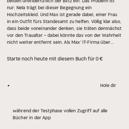
beiden unwiderruflich der Blitz ein. Das Problem ist
nur: Nela trägt bei dieser Begegnung ein
Hochzeitskleid. Und Max ist gerade dabei, einer Frau
in ein Outfit fürs Standesamt zu helfen. Völlig klar also,
dass beide voneinander denken, sie träten demnächst
vor den Traualtar – dabei könnte das von der Wahrheit
nicht weiter entfernt sein. Als Max' IT-Firma über
Nelas Plattenladen einzieht, sprühen die Funken
immer heftiger. Aber können sie das
Starte noch heute mit diesem Buch für 0 €
Heiratsmissverständnis jemals aufklären? Und selbst
wenn – wären ihre grundverschiedenen
Lebensentwürfe überhaupt vereinbar?
Hole dir
während der Testphase vollen Zugriff auf alle
Bücher in der App