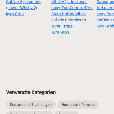
Coffee Agreement
Whilby 1) : In dieser
Dating u
(Lower Whilby 2)
cosy RomCom treffen
to-Lovers
Kyra Groh
Stars Hollow-Vibes
sexy Ro
auf die Enemies to
sprühen 
lover-Trope
Kyra Gro
Kyra Groh
Verwandte Kategorien
Romane und Erzählungen
Humorvolle Romane