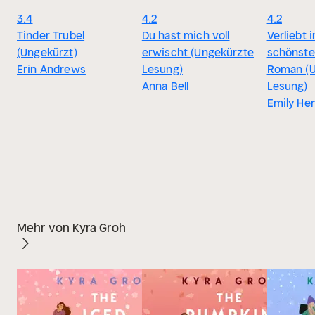
3.4
4.2
4.2
Tinder Trubel
Du hast mich voll
Verliebt 
(Ungekürzt)
erwischt (Ungekürzte
schönste
Erin Andrews
Lesung)
Roman (U
Anna Bell
Lesung)
Emily He
Mehr von Kyra Groh