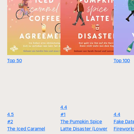
Top 50
Top 100
4.4
4.5
#1
4.4
#2
The Pumpkin Spice
Fake Dat
The Iced Caramel
Latte Disaster (Lower
Fireworks