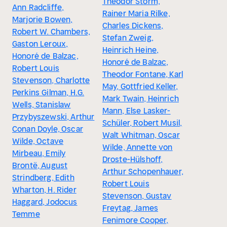
Theodor Storm,
Ann Radcliffe,
Rainer Maria Rilke,
Marjorie Bowen,
Charles Dickens,
Robert W. Chambers,
Stefan Zweig,
Gaston Leroux,
Heinrich Heine,
Honoré de Balzac,
Honoré de Balzac,
Robert Louis
Theodor Fontane, Karl
Stevenson, Charlotte
May, Gottfried Keller,
Perkins Gilman, H.G.
Mark Twain, Heinrich
Wells, Stanislaw
Mann, Else Lasker-
Przybyszewski, Arthur
Schüler, Robert Musil,
Conan Doyle, Oscar
Walt Whitman, Oscar
Wilde, Octave
Wilde, Annette von
Mirbeau, Emily
Droste-Hülshoff,
Brontë, August
Arthur Schopenhauer,
Strindberg, Edith
Robert Louis
Wharton, H. Rider
Stevenson, Gustav
Haggard, Jodocus
Freytag, James
Temme
Fenimore Cooper,