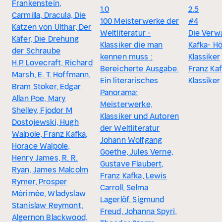
Frankenstein,
1.0
2.5
Carmilla, Dracula, Die
100 Meisterwerke der
#4
Katzen von Ulthar, Der
Weltliteratur -
Die Verw
Käfer, Die Drehung
Klassiker die man
Kafka- H
der Schraube
kennen muss :
Klassiker
H.P. Lovecraft, Richard
Bereicherte Ausgabe.
Franz Ka
Marsh, E. T. Hoffmann,
Ein literarisches
Klassiker
Bram Stoker, Edgar
Panorama:
Allan Poe, Mary
Meisterwerke,
Shelley, Fjodor M
Klassiker und Autoren
Dostojewski, Hugh
der Weltliteratur
Walpole, Franz Kafka,
Johann Wolfgang
Horace Walpole,
Goethe, Jules Verne,
Henry James, R. R.
Gustave Flaubert,
Ryan, James Malcolm
Franz Kafka, Lewis
Rymer, Prosper
Carroll, Selma
Mérimée, Wladyslaw
Lagerlöf, Sigmund
Stanislaw Reymont,
Freud, Johanna Spyri,
Algernon Blackwood,