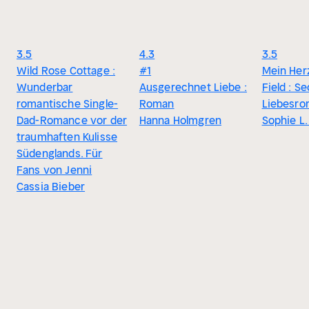
3.5
4.3
3.5
Wild Rose Cottage :
#1
Mein Her
Wunderbar
Ausgerechnet Liebe :
Field : 
romantische Single-
Roman
Liebesr
Dad-Romance vor der
Hanna Holmgren
Sophie L.
traumhaften Kulisse
Südenglands. Für
Fans von Jenni
Cassia Bieber