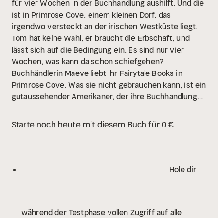
für vier Wochen in der Buchhandlung aushilft. Und die
ist in Primrose Cove, einem kleinen Dorf, das
irgendwo versteckt an der irischen Westküste liegt.
Tom hat keine Wahl, er braucht die Erbschaft, und
lässt sich auf die Bedingung ein. Es sind nur vier
Wochen, was kann da schon schiefgehen?
Buchhändlerin Maeve liebt ihr Fairytale Books in
Primrose Cove. Was sie nicht gebrauchen kann, ist ein
gutaussehender Amerikaner, der ihre Buchhandlung
erbt und ihr Leben durcheinanderbringt! Sie hofft,
dass er nach den vier Wochen alles beim Alten
Starte noch heute mit diesem Buch für 0 €
belässt, wieder nach Boston verschwindet und sie
weitermachen kann wie bisher. Aber Bücher und
Liebe sind eine süße Kombination, der sich auch
Maeve und Tom nicht entziehen können. Begleite
Hole dir
Maeve und Tom auf ihrem Weg zum Happyend! Für
alle, die Irland, Romantik und süße Liebesgeschichten
lieben: "Ein irischer Buchladen zum Verlieben" ist eine
während der Testphase vollen Zugriff auf alle
Auszeit für die Seele und ein absolutes Wohlfühl-