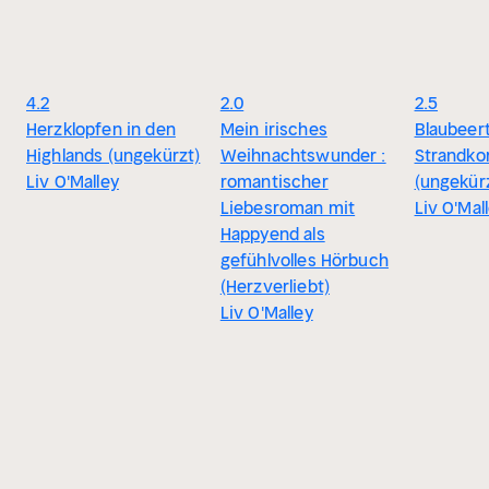
4.2
2.0
2.5
Herzklopfen in den
Mein irisches
Blaubeer
Highlands (ungekürzt)
Weihnachtswunder :
Strandko
Liv O'Malley
romantischer
(ungekür
Liebesroman mit
Liv O'Mal
Happyend als
gefühlvolles Hörbuch
(Herzverliebt)
Liv O'Malley