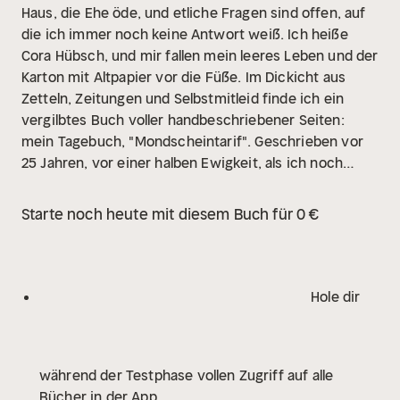
Haus, die Ehe öde, und etliche Fragen sind offen, auf
die ich immer noch keine Antwort weiß. Ich heiße
Cora Hübsch, und mir fallen mein leeres Leben und der
Karton mit Altpapier vor die Füße. Im Dickicht aus
Zetteln, Zeitungen und Selbstmitleid finde ich ein
vergilbtes Buch voller handbeschriebener Seiten:
mein Tagebuch, "Mondscheintarif". Geschrieben vor
25 Jahren, vor einer halben Ewigkeit, als ich noch
dachte, dass alles gut würde. Schicksal im
Altpapier.
Es ist ein Buch voller Erinnerungen. An die
Starte noch heute mit diesem Buch für 0 €
Liebe meines Lebens. Und an die Schuld, die bis heute
mein Leben bestimmt. Ist die Zeit gekommen, das
letzte Kapitel zu schreiben? Loslassen und neu
beginnen?
Ein Wochenende am Meer wird zur
Hole dir
Zerreißprobe. Ein vertauschtes Kleid, eine
dramatische Begegnung und eine Explosion am
Strand. Ein altes Glück, alter Schmerz. Und endlich
während der Testphase vollen Zugriff auf alle
eine Entscheidung.
Die Geschichte geht weiter. Was
Bücher in der App
ist aus Cora Hübsch geworden? Und was ist aus uns