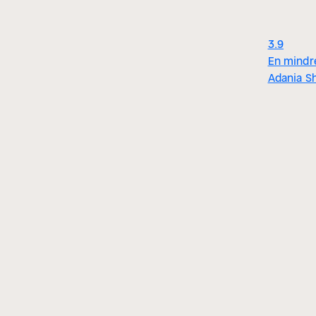
3.9
En mindre
Adania Sh