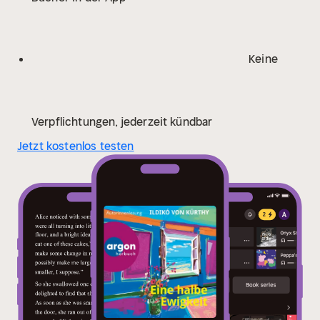
geworden: aus unseren Träumen, Plänen und der
Liebe unseres Lebens?
Ein Hörbuch über die großen
Themen des Lebens: die Freuden und Tücken einer
Keine
langen Liebe, Abschied, Neuanfang. Ein Hörbuch über
Ildikó von Kürthys Themen!
Verpflichtungen, jederzeit kündbar
Jetzt kostenlos testen