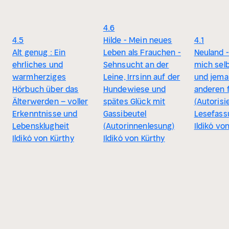
4.6
4.5
Hilde - Mein neues
4.1
Alt genug : Ein
Leben als Frauchen -
Neuland -
ehrliches und
Sehnsucht an der
mich sel
warmherziges
Leine, Irrsinn auf der
und jema
Hörbuch über das
Hundewiese und
anderen 
Älterwerden – voller
spätes Glück mit
(Autorisi
Erkenntnisse und
Gassibeutel
Lesefass
Lebensklugheit
(Autorinnenlesung)
Ildikó vo
Ildikó von Kürthy
Ildikó von Kürthy