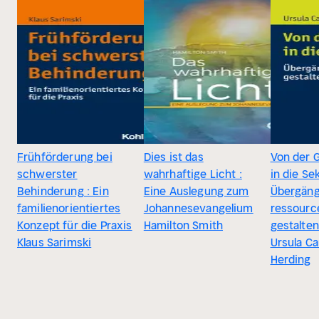
Frühförderung bei
Dies ist das
Von der 
schwerster
wahrhaftige Licht :
in die Se
Behinderung : Ein
Eine Auslegung zum
Übergän
familienorientiertes
Johannesevangelium
ressourc
Konzept für die Praxis
Hamilton Smith
gestalten
Klaus Sarimski
Ursula Ca
Herding