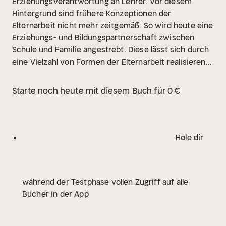
Erziehungsverantwortung an Lehrer.
Vor diesem
Hintergrund sind frühere Konzeptionen der
Elternarbeit nicht mehr zeitgemäß. So wird heute eine
Erziehungs- und Bildungspartnerschaft zwischen
Schule und Familie angestrebt. Diese lässt sich durch
eine Vielzahl von Formen der Elternarbeit realisieren,
die im Hauptteil des Buches detailliert beschrieben
werden.
Das wichtigste Angebot für Familien sind
Starte noch heute mit diesem Buch für 0 €
Elterngespräche. Deshalb werden Grundsätze und
Praxistipps für Termin-, Beratungs- und
Konfliktgespräche ausführlich erörtert. Abschließend
wird auf die Zusammenarbeit mit Familien mit
Hole dir
Migrationshintergrund eingegangen.
während der Testphase vollen Zugriff auf alle
Bücher in der App