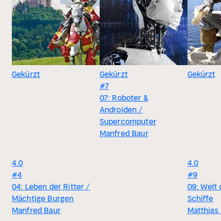
Gekürzt
Gekürzt
Gekürzt
#7
07: Roboter &
Androiden /
Supercomputer
Manfred Baur
4.0
4.0
#4
#9
04: Leben der Ritter /
09: Welt 
Mächtige Burgen
Schiffe
Manfred Baur
Matthias 