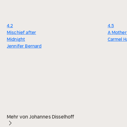
4.2
4.5
Mischief after
A Mother
Midnight
Carmel H
Jennifer Bernard
Mehr von Johannes Disselhoff