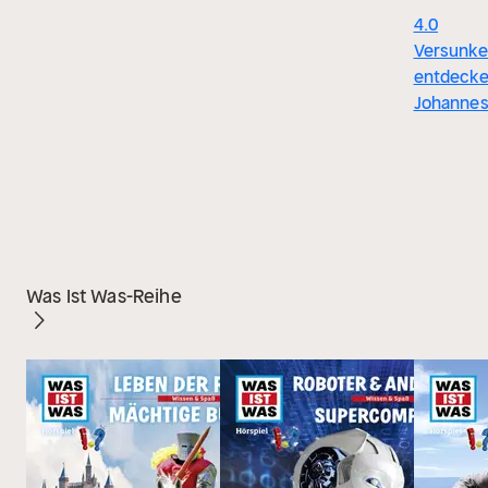
4.0
Versunke
entdeck
Johannes
Was Ist Was-Reihe