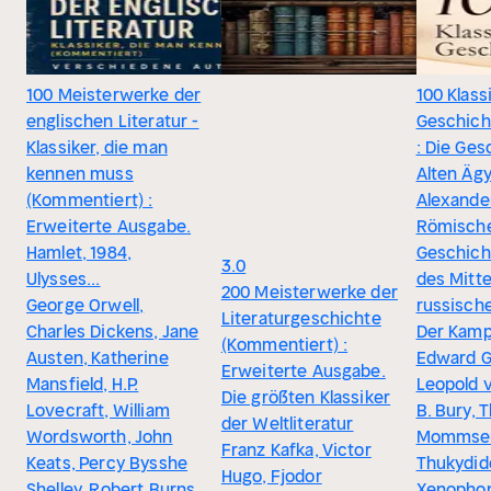
100 Meisterwerke der
100 Klass
englischen Literatur -
Geschich
Klassiker, die man
: Die Ges
kennen muss
Alten Ägy
(Kommentiert) :
Alexande
Erweiterte Ausgabe.
Römisch
Hamlet, 1984,
Geschich
3.0
Ulysses...
des Mitte
200 Meisterwerke der
George Orwell,
russische
Literaturgeschichte
Charles Dickens, Jane
Der Kamp
(Kommentiert) :
Austen, Katherine
Edward G
Erweiterte Ausgabe.
Mansfield, H.P.
Leopold v
Die größten Klassiker
Lovecraft, William
B. Bury, 
der Weltliteratur
Wordsworth, John
Mommsen
Franz Kafka, Victor
Keats, Percy Bysshe
Thukydid
Hugo, Fjodor
Shelley, Robert Burns,
Xenophon,