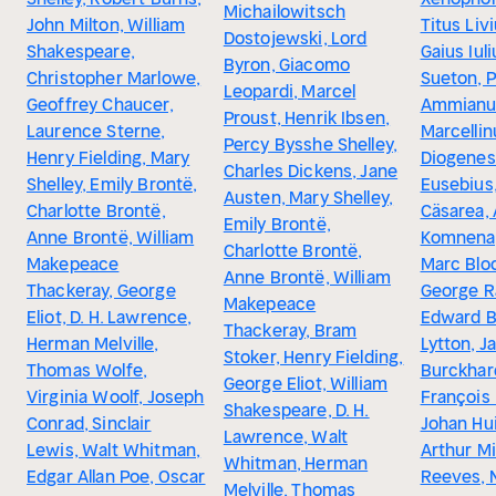
Michailowitsch
John Milton, William
Titus Livi
Dostojewski, Lord
Shakespeare,
Gaius Iul
Byron, Giacomo
Christopher Marlowe,
Sueton, P
Leopardi, Marcel
Geoffrey Chaucer,
Ammianu
Proust, Henrik Ibsen,
Laurence Sterne,
Marcellin
Percy Bysshe Shelley,
Henry Fielding, Mary
Diogenes 
Charles Dickens, Jane
Shelley, Emily Brontë,
Eusebius
Austen, Mary Shelley,
Charlotte Brontë,
Cäsarea,
Emily Brontë,
Anne Brontë, William
Komnena,
Charlotte Brontë,
Makepeace
Marc Bloc
Anne Brontë, William
Thackeray, George
George R
Makepeace
Eliot, D. H. Lawrence,
Edward B
Thackeray, Bram
Herman Melville,
Lytton, J
Stoker, Henry Fielding,
Thomas Wolfe,
Burckhar
George Eliot, William
Virginia Woolf, Joseph
François
Shakespeare, D. H.
Conrad, Sinclair
Johan Hui
Lawrence, Walt
Lewis, Walt Whitman,
Arthur M
Whitman, Herman
Edgar Allan Poe, Oscar
Reeves, 
Melville, Thomas