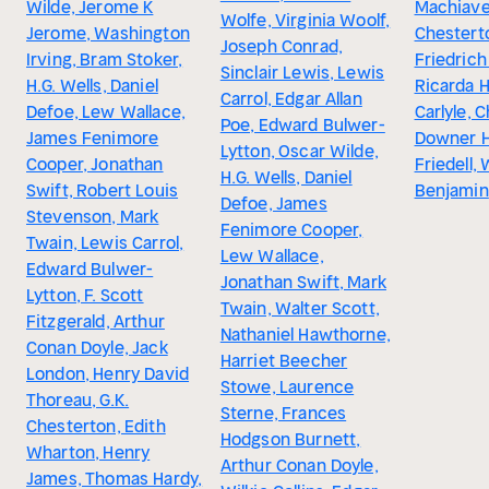
Wilde, Jerome K
Machiavell
Wolfe, Virginia Woolf,
Jerome, Washington
Chesterto
Joseph Conrad,
Irving, Bram Stoker,
Friedrich 
Sinclair Lewis, Lewis
H.G. Wells, Daniel
Ricarda 
Carrol, Edgar Allan
Defoe, Lew Wallace,
Carlyle, 
Poe, Edward Bulwer-
James Fenimore
Downer H
Lytton, Oscar Wilde,
Cooper, Jonathan
Friedell, 
H.G. Wells, Daniel
Swift, Robert Louis
Benjamin
Defoe, James
Stevenson, Mark
Fenimore Cooper,
Twain, Lewis Carrol,
Lew Wallace,
Edward Bulwer-
Jonathan Swift, Mark
Lytton, F. Scott
Twain, Walter Scott,
Fitzgerald, Arthur
Nathaniel Hawthorne,
Conan Doyle, Jack
Harriet Beecher
London, Henry David
Stowe, Laurence
Thoreau, G.K.
Sterne, Frances
Chesterton, Edith
Hodgson Burnett,
Wharton, Henry
Arthur Conan Doyle,
James, Thomas Hardy,