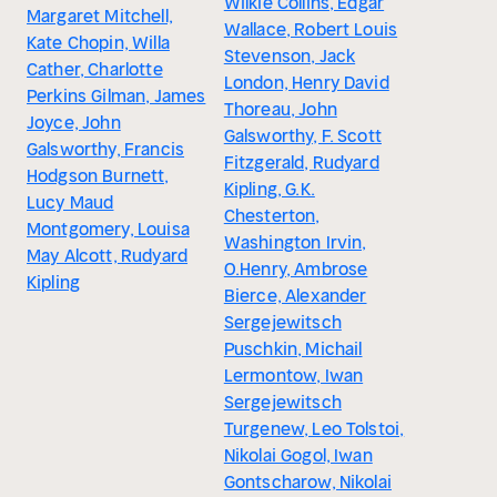
Wilkie Collins, Edgar
Margaret Mitchell,
Wallace, Robert Louis
Kate Chopin, Willa
Stevenson, Jack
Cather, Charlotte
London, Henry David
Perkins Gilman, James
Thoreau, John
Joyce, John
Galsworthy, F. Scott
Galsworthy, Francis
Fitzgerald, Rudyard
Hodgson Burnett,
Kipling, G.K.
Lucy Maud
Chesterton,
Montgomery, Louisa
Washington Irvin,
May Alcott, Rudyard
O.Henry, Ambrose
Kipling
Bierce, Alexander
Sergejewitsch
Puschkin, Michail
Lermontow, Iwan
Sergejewitsch
Turgenew, Leo Tolstoi,
Nikolai Gogol, Iwan
Gontscharow, Nikolai