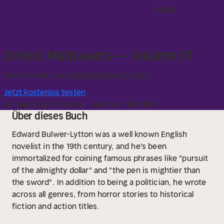
E-Book
Ernest Maltravers — Volume 01
Geschrieben von
Edward Bulwer-Lytton
Jetzt kostenlos testen
14 Tage lang kostenlos · Jederzeit kündbar
Über dieses Buch
Edward Bulwer-Lytton was a well known English
novelist in the 19th century, and he's been
immortalized for coining famous phrases like "pursuit
of the almighty dollar" and "the pen is mightier than
the sword".
In addition to being a politician, he wrote
across all genres, from horror stories to historical
fiction and action titles.