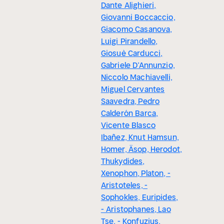
Dante Alighieri,
Giovanni Boccaccio,
Giacomo Casanova,
Luigi Pirandello,
Giosuè Carducci,
Gabriele D’Annunzio,
Niccolo Machiavelli,
Miguel Cervantes
Saavedra, Pedro
Calderón Barca,
Vicente Blasco
Ibañez, Knut Hamsun,
Homer, Äsop, Herodot,
Thukydides,
Xenophon, Platon, -
Aristoteles, -
Sophokles, Euripides,
- Aristophanes, Lao
Tse, - Konfuzius,