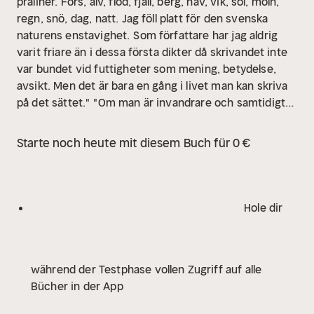
praliner. Fors, älv, flod, fjäll, berg, hav, vik, sol, moln,
regn, snö, dag, natt. Jag föll platt för den svenska
naturens enstavighet.
Som författare har jag aldrig
varit friare än i dessa första dikter då skrivandet inte
var bundet vid futtigheter som mening, betydelse,
avsikt. Men det är bara en gång i livet man kan skriva
på det sättet."
"Om man är invandrare och samtidigt
inte beredd att möta det nya med välvilja och intresse,
då är man dömd att hamna i samhällets utkanter; och
Starte noch heute mit diesem Buch für 0 €
om ett samhälle tar emot nya människor utan att vara
berett att möta det nya hos dem, då blir det dömt att
få problem.
Allt detta är egentligen självklarheter.
Tyvärr verkar det nödvändigt att upprepa dem."
Det är
Hole dir
så mycket man inte vet när man lämnar sitt land. Man
anar inte att man bär med sig så många strukturer och
spår i sin själ och att de slutligen får en att vara och
während der Testphase vollen Zugriff auf alle
förbli en främling i det nya landet; och när man inte
Bücher in der App
längre är en främling i det nya landet har man blivit en
främling för sig själv och då är man främling