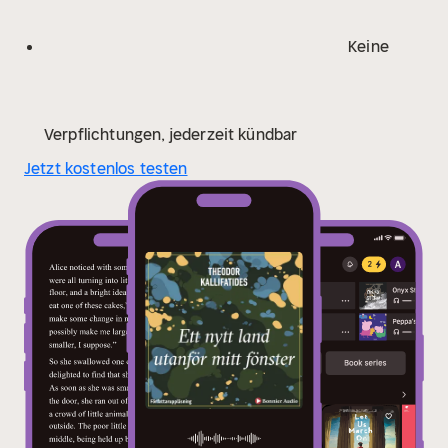
överallt."
Några smakprov ur Theodor Kallifatides
avklarnade och nakna berättelse om främlingens
Keine
villkor och möjligheter.
Verpflichtungen, jederzeit kündbar
Jetzt kostenlos testen