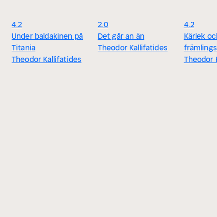
4.2
2.0
4.2
Under baldakinen på
Det går an än
Kärlek oc
Titania
Theodor Kallifatides
främlings
Theodor Kallifatides
Theodor K