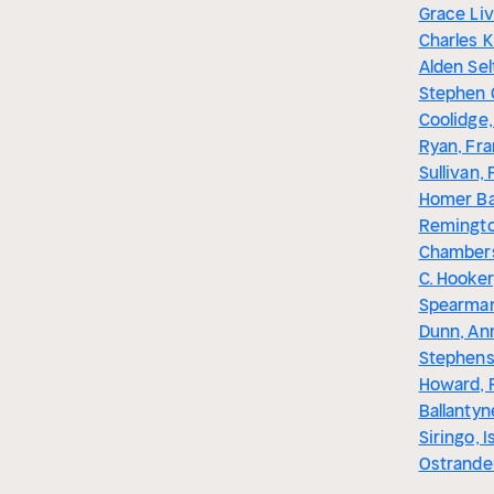
Grace Liv
Charles K
Alden Sel
Stephen 
Coolidge,
Ryan, Fra
Sullivan,
Homer Ba
Remingto
Chambers
C. Hooker
Spearman,
Dunn, Ann
Stephens,
Howard, 
Ballantyn
Siringo, I
Ostrande