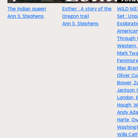
The Indian queen
Esther : A story of the
WILD WE
Ann S. Stephens
Oregon trail
Set : Unp
Ann S. Stephens
Explorati
America
Through 
Western 
Mark Twa
Fenimore
Max Bran
Oliver C
Bower, Z
Jackson 
London, 
Hough, Wil
Andy Ada
Harte, O
Washingt
Willa Cat