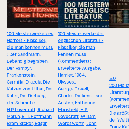
100 Meisterwerke des
100 Meisterwerke der
Horrors - Klassiker,
englischen Literatur -
die man kennen muss
Klassiker, die man
: Der Sandmann,
kennen muss
Lebendig begraben,
(Kommentiert) :
Der Vampyr,
Erweiterte Ausgabe.
Frankenstein,
Hamlet, 1984,
3.0
Carmilla, Dracula, Die
Ulysses...
200 Meis
Katzen von Ulthar, Der
George Orwell,
Literatu
Käfer, Die Drehung
Charles Dickens, Jane
(Komment
der Schraube
Austen, Katherine
Erweiter
H.P. Lovecraft, Richard
Mansfield, H.P.
Die größt
Marsh, E. T. Hoffmann,
Lovecraft, William
der Weltl
Bram Stoker, Edgar
Wordsworth, John
Franz Kaf