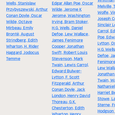
Whitman
Wells, Stanislaw
Edgar Allan Poe, Oscar
Melville,
Przybyszewski, Arthur
Wilde, Jerome K
Wolfe, Vi
Conan Doyle, Oscar
Jerome, Washington
Joseph C
Wilde, Octave
Irving, Bram Stoker,
Sinclair 
Mirbeau, Emily
H.G. Wells, Daniel
Carrol, Ed
Brontë, August
Defoe, Lew Wallace,
Poe, Edw
Strindberg, Edith
James Fenimore
Lytton, O
Wharton, H. Rider
Cooper, Jonathan
H.G. Wells
Haggard, Jodocus
Swift, Robert Louis
Defoe, J
Temme
Stevenson, Mark
Fenimore
Twain, Lewis Carrol,
Lew Wall
Edward Bulwer-
Jonathan
Lytton, F. Scott
Twain, Wa
Fitzgerald, Arthur
Nathanie
Conan Doyle, Jack
Harriet 
London, Henry David
Stowe, L
Thoreau, G.K.
Sterne, 
Chesterton, Edith
Hodgson 
Wharton, Henry