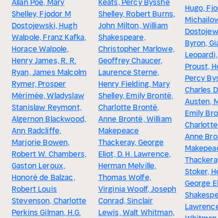
Allan Poe, Mary
Keats, Percy Bysshe
Hugo, Fj
Shelley, Fjodor M
Shelley, Robert Burns,
Michailo
Dostojewski, Hugh
John Milton, William
Dostojew
Walpole, Franz Kafka,
Shakespeare,
Byron, G
Horace Walpole,
Christopher Marlowe,
Leopardi,
Henry James, R. R.
Geoffrey Chaucer,
Proust, H
Ryan, James Malcolm
Laurence Sterne,
Percy Bys
Rymer, Prosper
Henry Fielding, Mary
Charles D
Mérimée, Wladyslaw
Shelley, Emily Brontë,
Austen, M
Stanislaw Reymont,
Charlotte Brontë,
Emily Bro
Algernon Blackwood,
Anne Brontë, William
Charlotte
Ann Radcliffe,
Makepeace
Anne Bron
Marjorie Bowen,
Thackeray, George
Makepea
Robert W. Chambers,
Eliot, D. H. Lawrence,
Thackera
Gaston Leroux,
Herman Melville,
Stoker, H
Honoré de Balzac,
Thomas Wolfe,
George El
Robert Louis
Virginia Woolf, Joseph
Shakespea
Stevenson, Charlotte
Conrad, Sinclair
Lawrence
Perkins Gilman, H.G.
Lewis, Walt Whitman,