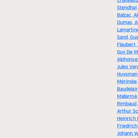
Chateaub
Stendhal
Balzac, A
Dumas, A
Lamartin
Sand, Gu
Flaubert,
Guy De M
Alphonse
Jules Ver
Huysmans
Mérimée,
Baudelai
Mallarmé,
Rimbaud,
Arthur S
Heinrich 
Friedrich 
Johann W