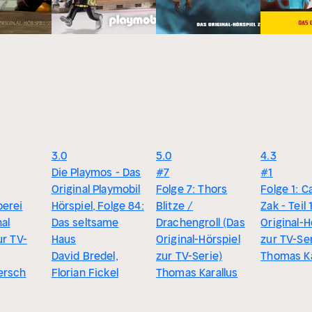
3.0
5.0
4.3
Die Playmos - Das
#7
#1
Original Playmobil
Folge 7: Thors
Folge 1: C
berei
Hörspiel, Folge 84:
Blitze /
Zak - Teil
nal
Das seltsame
Drachengroll (Das
Original-H
ur TV-
Haus
Original-Hörspiel
zur TV-Ser
David Bredel,
zur TV-Serie)
Thomas Ka
ersch
Florian Fickel
Thomas Karallus