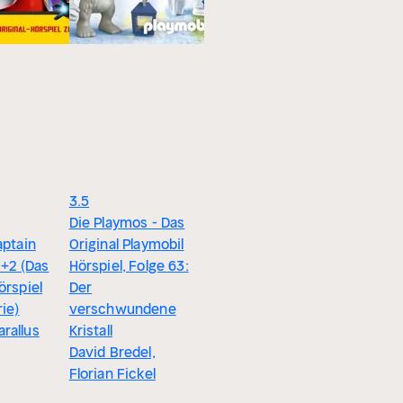
Bestbewertet
3.5
1.0
Die Playmos - Das
4.7
Die Playm
aptain
Original Playmobil
#1
Original 
 1+2 (Das
Hörspiel, Folge 63:
Folge 01: Der
Hörspiel, 
örspiel
Der
Aufstieg der
Prinzessi
ie)
verschwundene
Schlangen
höchster
rallus
Kristall
Simon X., 
David Bredel,
Fickel
Florian Fickel