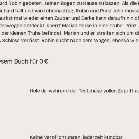
ard Robin gebeten, seinen Bogen zu Hause zu lassen. Als die 
Richard fällt und wird ohnmächtig. Robin und Prinz John müsse
urkst mal wieder einen Zauber und Derke kann daraufhin nic
 deswegen entdeckt, sperrt Marian Derke in eine Truhe. Prinz 
er kleinen Truhe befindet. Marian und er streiten sich um die
das Schloss verlässt. Robin sucht nach dem Wagen, ebenso wie 
 Zauber und glaubt, König Richard aus Versehen in ein Huhn v
 er findet in der Tat Richards Ring bei dem Huhn. Was tun? 
esem Buch für 0 €
en, zu beschützen. Aber dann will Prinz John plötzlich Hühnch
es, das Huhn zu befreien und es führt Robin und die Freunde 
Wikingern überfallen. Prinz John versucht gemeinsame Sache
gen genommen. Die Wikinger erpressen nun König Richard. R
Hole dir während der Testphase vollen Zugriff au
 Bruder freizukaufen. Robin und seinen Freunde scheitern sc
den befreit und erfahren, wovor Wikinger wirklich Angst habe
Keine Verpflichtungen, jederzeit kündbar