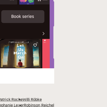
Patrick Roche
Willi Röbke
ephanie Lexer
Robinson Reichel