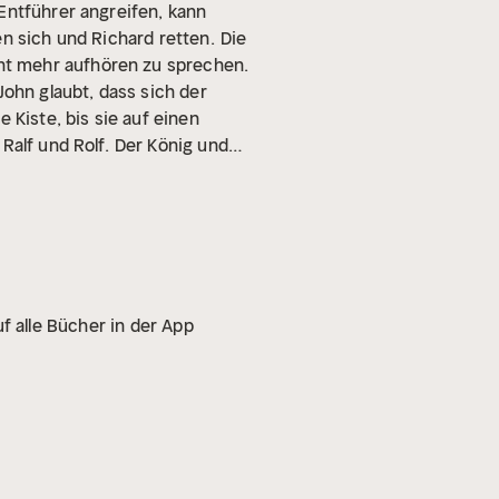
Entführer angreifen, kann
n sich und Richard retten.
Die
ht mehr aufhören zu sprechen.
John glaubt, dass sich der
 Kiste, bis sie auf einen
Ralf und Rolf.
Der König und
erwandelt zu haben. Sie
Die Freunde versuchen das
en essen und Huhn Richard ist
zu einem geheimen Kerker.
Die
 mit den Eindringlingen zu
ichard versucht daraufhin mit
f alle Bücher in der App
hon im Vorfeld und geraten in
n.