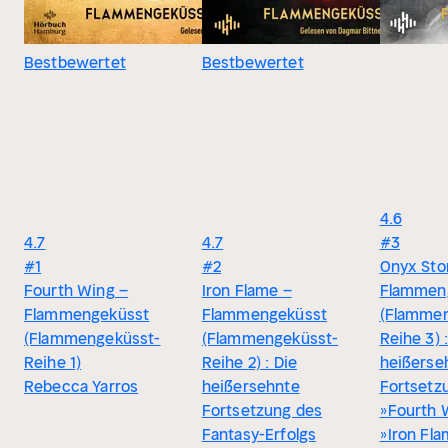
Bestbewertet
Bestbewertet
4.6
4.7
4.7
#3
#1
#2
Onyx Sto
Fourth Wing –
Iron Flame –
Flammen
Flammengeküsst
Flammengeküsst
(Flammen
(Flammengeküsst-
(Flammengeküsst-
Reihe 3) 
Reihe 1)
Reihe 2) : Die
heißerse
Rebecca Yarros
heißersehnte
Fortsetz
Fortsetzung des
»Fourth 
Fantasy-Erfolgs
»Iron Fl