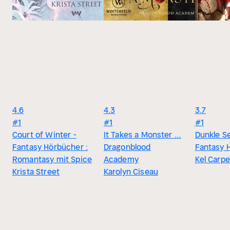
4.6
4.3
3.7
#1
#1
#1
Court of Winter -
It Takes a Monster …
Dunkle Se
Fantasy Hörbücher :
Dragonblood
Fantasy 
Romantasy mit Spice
Academy
Kel Carp
Krista Street
Karolyn Ciseau