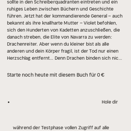
sollte in den Schreiberquadranten eintreten und ein
ruhiges Leben zwischen Büchern und Geschichte
führen. Jetzt hat der kommandierende General – auch
bekannt als ihre knallharte Mutter – Violet befohlen,
sich den Hunderten von Kadetten anzuschließen, die
danach streben, die Elite von Navarra zu werden:
Drachenreiter.
Aber wenn du kleiner bist als alle
anderen und dein Körper fragil, ist der Tod nur einen
Herzschlag entfernt... Denn Drachen binden sich nicht
an schwache Menschen. Sie verbrennen sie.
Da es
weniger Drachen als Kadetten gab, die bereit waren,
Starte noch heute mit diesem Buch für 0 €
sich zu binden, würden die meisten Violet töten, um
ihre eigenen Erfolgschancen zu verbessern. Der Rest
würde sie töten, nur weil sie die Tochter ihrer Mutter
ist – wie Xaden Riorson, der mächtigste und
Hole dir
skrupelloseste Flügelführer im Reiterquadranten.
Sie
wird jeden Vorteil brauchen, den ihr Verstand ihr
geben kann, um zu überleben und den nächsten
während der Testphase vollen Zugriff auf alle
Sonnenaufgang zu sehen.
Doch mit jedem Tag, der