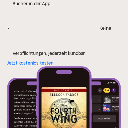
Bücher in der App
vergeht, wird der Krieg draußen tödlicher, die
Schutzwächter des Königreichs versagen und die Zahl
der Todesopfer steigt weiter. Schlimmer noch, Violet
beginnt zu vermuten, dass die Führung ein
Keine
schreckliches Geheimnis verbirgt.
Freunde, Feinde,
Liebende. Jeder am Basgiath War College hat eine
Agenda – denn wenn man einmal eintritt, gibt es nur
zwei Auswege: einen Abschluss machen oder
Verpflichtungen, jederzeit kündbar
sterben.
Adaptiert nach dem Roman und produziert
Jetzt kostenlos testen
mit einer kompletten Hörspiel-Besetzung, immersiven
Soundeffekten und filmischer Musik!
Achim
Barrenstein, Bastian Sierich, Ben Wilson, Carsten
Wilhelm, Chiara Haurand, Christian Hanreich, Claudia
Urbschat-Mingues, Dagmar Bittner, Dirk Hardegen,
Doreaux Zwetkow, Felix Holm, Henrike Tönnes, Jakob
Seel, Jan Enkmann, Jo Jung, Josef Vossenkuhl,
Josephine Hochbruck, Kaja Sesterhenn, Kassandra
Wedel, Lana Ghafoor, Lea Varduli, Leonard Hohm, Lisa
Wittemer, Lucas Sanchez, Marco Sven Reinbold,