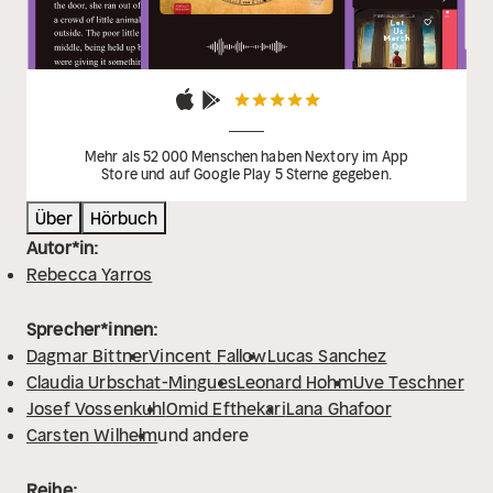
Marlen Ulonska, Martin Kuupa, Martin Schülke, Michael
A. Grimm, Moretta McLean, Omid Efthekari, Peter
Sura, Sarah Proebszl, Sarah Seelentag, Saskia Haisch,
Sebastian Fischer, Sebastian Pappenberger, Sebastian
Waldemer, Steffen Rössler, Susanna Cuda, Tobias
Baum, Ursula Berlinghof, Uve Teschner, Vaile Fuchs,
Mehr als 52 000 Menschen haben Nextory im App
Store und auf Google Play 5 Sterne gegeben.
Vincent Fallow, Viola Müller, Yannick Forstenhäusler
Über
Hörbuch
Autor*in:
Rebecca Yarros
Sprecher*innen:
Dagmar Bittner
Vincent Fallow
Lucas Sanchez
Claudia Urbschat-Mingues
Leonard Hohm
Uve Teschner
Josef Vossenkuhl
Omid Efthekari
Lana Ghafoor
Carsten Wilhelm
und andere
Reihe: