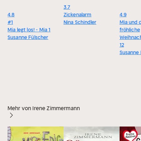
3.7
4.8
Zickenalarm
4.9
#1
Nina Schindler
Mia und d
Mia legt los! - Mia 1
fröhliche
Susanne Fülscher
Weihnach
12
Susanne 
Mehr von Irene Zimmermann