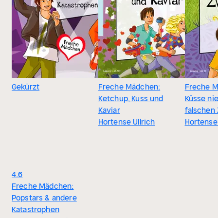
Gekürzt
Freche Mädchen:
Freche M
Ketchup, Kuss und
Küsse ni
Kaviar
falschen 
Hortense Ullrich
Hortense 
4.6
Freche Mädchen:
Popstars & andere
Katastrophen