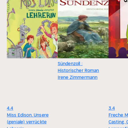
Sündenzoll :
Historischer Roman
Irene Zimmermann
4.4
3.4
Miss Edison. Unsere
Freche M
(geniale) verrückte
Casting, 