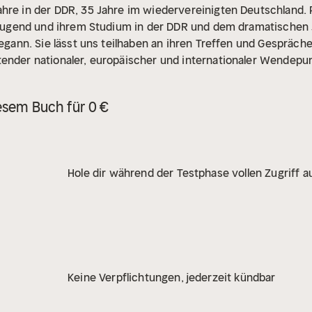
hre in der DDR, 35 Jahre im wiedervereinigten Deutschland. 
, Jugend und ihrem Studium in der DDR und dem dramatischen 
 begann. Sie lässt uns teilhaben an ihren Treffen und Gespräc
tender nationaler, europäischer und internationaler Wendepun
urden, die unsere Zeit prägen. Ihr Buch bietet einen einzigar
edenes Plädoyer für die Freiheit.
esem Buch für 0 €
Hole dir während der Testphase vollen Zugriff au
Keine Verpflichtungen, jederzeit kündbar