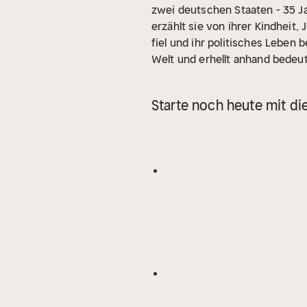
zwei deutschen Staaten - 35 Ja
erzählt sie von ihrer Kindheit
fiel und ihr politisches Leben
Welt und erhellt anhand bedeu
wie Entscheidungen getroffen w
der Macht - und ist ein entschi
Starte noch heute mit di