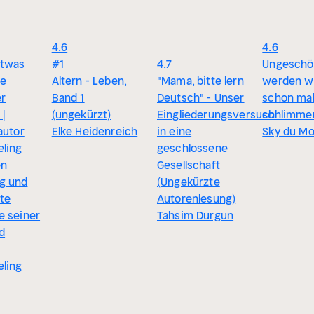
4.6
4.6
etwas
#1
4.7
Ungeschön
ne
Altern - Leben,
"Mama, bitte lern
werden w
er
Band 1
Deutsch" - Unser
schon ma
 |
(ungekürzt)
Eingliederungsversuch
schlimme
autor
Elke Heidenreich
in eine
Sky du Mo
eling
geschlossene
en
Gesellschaft
g und
(Ungekürzte
te
Autorenlesung)
e seiner
Tahsim Durgun
d
eling