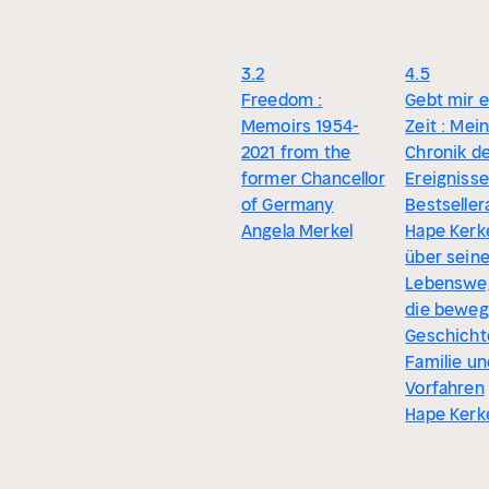
3.2
4.5
Freedom :
Gebt mir 
Memoirs 1954-
Zeit : Mei
2021 from the
Chronik d
former Chancellor
Ereignisse
of Germany
Bestseller
Angela Merkel
Hape Kerk
über sein
Lebenswe
die beweg
Geschicht
Familie un
Vorfahren
Hape Kerk