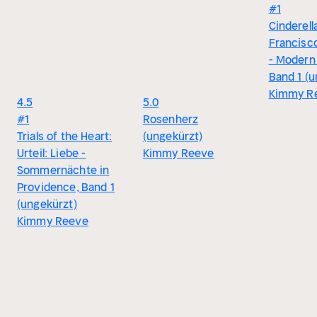
#1
Cinderell
Francisc
- Modern 
Band 1 (u
Kimmy R
4.5
5.0
#1
Rosenherz
Trials of the Heart:
(ungekürzt)
Urteil: Liebe -
Kimmy Reeve
Sommernächte in
Providence, Band 1
(ungekürzt)
Kimmy Reeve