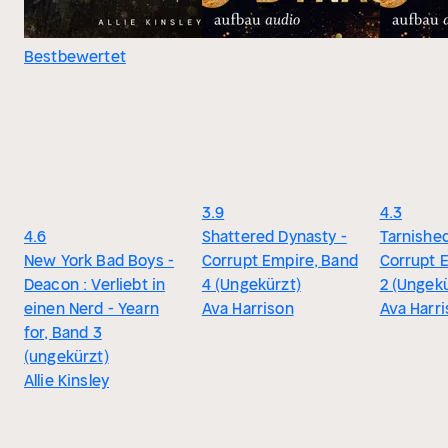
Bestbewertet
3.9
4.3
4.6
Shattered Dynasty -
Tarnishe
New York Bad Boys -
Corrupt Empire, Band
Corrupt 
Deacon : Verliebt in
4 (Ungekürzt)
2 (Ungekü
einen Nerd - Yearn
Ava Harrison
Ava Harr
for, Band 3
(ungekürzt)
Allie Kinsley