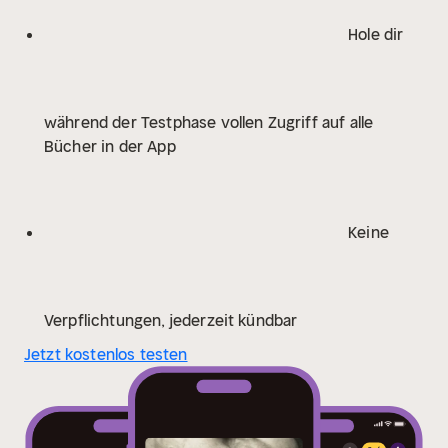
gefährliches Spiel voller Lügen, Intrigen und
Geheimnissen, die nur eine Person in vollem Umfang
Hole dir
kennt: der Killer selbst!
während der Testphase vollen Zugriff auf alle
Bücher in der App
Keine
Verpflichtungen, jederzeit kündbar
Jetzt kostenlos testen