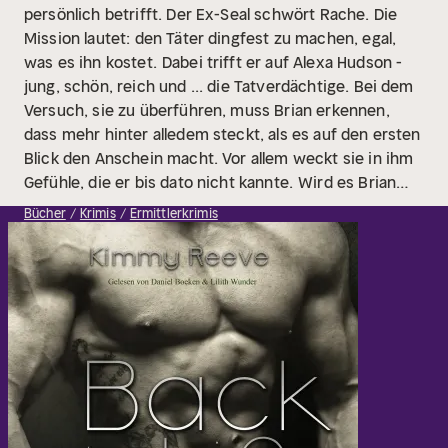
persönlich betrifft. Der Ex-Seal schwört Rache. Die
Mission lautet: den Täter dingfest zu machen, egal,
was es ihn kostet.
Dabei trifft er auf Alexa Hudson -
jung, schön, reich und ... die Tatverdächtige. Bei dem
Versuch, sie zu überführen, muss Brian erkennen,
dass mehr hinter alledem steckt, als es auf den ersten
Blick den Anschein macht. Vor allem weckt sie in ihm
Gefühle, die er bis dato nicht kannte.
Wird es Brian
gelingen, die Wahrheit ans Licht zu bringen? Ist er in
Bücher
Krimis
Ermittlerkrimis
der Lage, ihren Verführungskünsten zu widerstehen
und hinter Alexas Fassade zu schauen, anstatt nur das
Offensichtliche wahrzunehmen?
Es beginnt ein
gefährliches Spiel voller Lügen, Intrigen und
Geheimnissen, die nur eine Person in vollem Umfang
kennt: der Killer selbst!