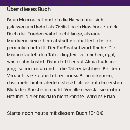
14 Tage lang kostenlos · Jederzeit kündbar
Über dieses Buch
Brian Monroe hat endlich die Navy hinter sich
gelassen und kehrt als Zivilist nach New York zurück.
Doch der Frieden währt nicht lange, als eine
Mordserie seine Heimatstadt erschüttert, die ihn
persönlich betrifft. Der Ex-Seal schwört Rache. Die
Mission lautet: den Täter dingfest zu machen, egal,
was es ihn kostet.
Dabei trifft er auf Alexa Hudson -
jung, schön, reich und ... die Tatverdächtige. Bei dem
Versuch, sie zu überführen, muss Brian erkennen,
dass mehr hinter alledem steckt, als es auf den ersten
Blick den Anschein macht. Vor allem weckt sie in ihm
Gefühle, die er bis dato nicht kannte.
Wird es Brian
gelingen, die Wahrheit ans Licht zu bringen? Ist er in
der Lage, ihren Verführungskünsten zu widerstehen
Starte noch heute mit diesem Buch für 0 €
und hinter Alexas Fassade zu schauen, anstatt nur das
Offensichtliche wahrzunehmen?
Es beginnt ein