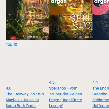
Top 10
4.5
4.4
4.6
Spellshop - Vom
The Ench
The Faraway Inn : Wo
Zauber der kleinen
Greenhou
Magie zu Hause ist
Dinge (Ungekürzte
Schimme
Sarah Beth Durst
Lesung)
Hoffnung