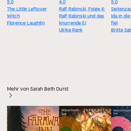
5.0
4.0
5.0
The Little Leftover
Ralf Rabinski, Folge 4:
Seitenza
Witch
Ralf Rabinski und das
Ida in di
Florence Laughlin
knurrende Ei
fiel
Ulrike Rank
Britta Sa
Mehr von Sarah Beth Durst