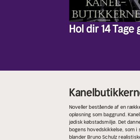
Hol dir 14 Tage
Kanelbutikkern
Noveller bestående af en rækk
opløsning som baggrund. Kanelbu
jødisk købstadsmiljø. Det danne
bogens hovedskikkelse, som i 
blander Bruno Schulz realistis