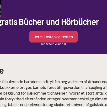
 gratis Bücher und Hörbücher
Jetzt kostenlos testen
Jederzeit kündbar
e
e fabulerende barndomsindtryk fra begyndelsen af århundrede
tikkerne bruges barnets forestillingsverden til afspejling af 
r baggrund for sælsomme tildragelser, hvoraf et stort antal k
sin forrykthed efterhånden antager overmenneskelige dimen
ke og fabulerende elementer og skaber et univers af galskab, 