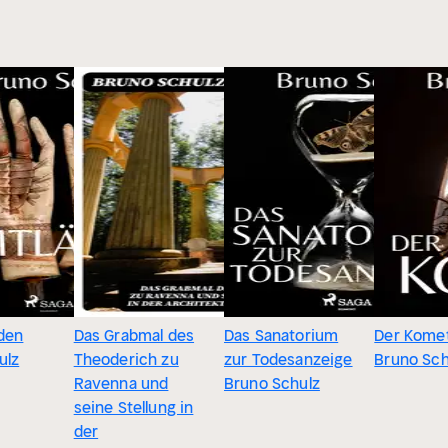
äden
Das Grabmal des
Das Sanatorium
Der Kome
ulz
Theoderich zu
zur Todesanzeige
Bruno Sch
Ravenna und
Bruno Schulz
seine Stellung in
der