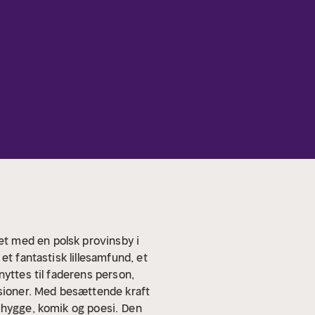
t med en polsk provinsby i
et fantastisk lillesamfund, et
nyttes til faderens person,
sioner. Med besættende kraft
uhygge, komik og poesi.
Den