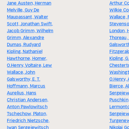
Jane Austen, Herman
Arthur C
Melville, Guy De
Wilkie Co
Maupassant, Walter
Wallace, 
Scott, Jonathan Swift,
Stevenso
Jacob Grimm, Wilhelm
London, 
Grimm, Alexandre
Thoreau,
Dumas, Rudyard
Galsworth
Kipling, Nathaniel
Fitzgeral
Hawthorne, Homer,
Kipling, G
O.Henry, Voltaire, Lew
Chestert
Wallace, John
Washingto
Galsworthy, E. T.
O.Henry,
Hoffmann, Marcus
Bierce, A
Aurelius, Hans
Sergejew
Christian Andersen,
Puschkin,
Anton Pawlowitsch
Lermonto
Tschechow, Platon,
Sergejew
Friedrich Nietzsche,
Turgenew,
Iwan Sergejewitsch
Nikolai G