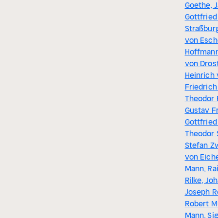
Goethe, 
Gottfried
Straßbur
von Esche
Hoffmann
von Drost
Heinrich 
Friedrich
Theodor 
Gustav F
Gottfried 
Theodor 
Stefan Z
von Eiche
Mann, Ra
Rilke, Jo
Joseph Ro
Robert Mu
Mann, Si