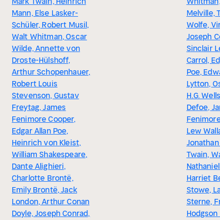
Mark Twain, Heinrich
Whitman
Mann, Else Lasker-
Melville,
Schüler, Robert Musil,
Wolfe, Vi
Walt Whitman, Oscar
Joseph C
Wilde, Annette von
Sinclair 
Droste-Hülshoff,
Carrol, Ed
Arthur Schopenhauer,
Poe, Edw
Robert Louis
Lytton, O
Stevenson, Gustav
H.G. Wells
Freytag, James
Defoe, J
Fenimore Cooper,
Fenimore
Edgar Allan Poe,
Lew Wall
Heinrich von Kleist,
Jonathan
William Shakespeare,
Twain, Wa
Dante Alighieri,
Nathanie
Charlotte Brontë,
Harriet 
Emily Brontë, Jack
Stowe, L
London, Arthur Conan
Sterne, 
Doyle, Joseph Conrad,
Hodgson 