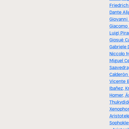
Friedrich
Dante Ali
Giovanni
Giacomo 
Luigi Pira
Giosuè C
Gabriele 
Niccolo M
Miguel C
Saavedra
Calderón
Vicente 
Ibañez, 
Homer, Ä
Thukydid
Xenophon,
Aristotele
Sophokles