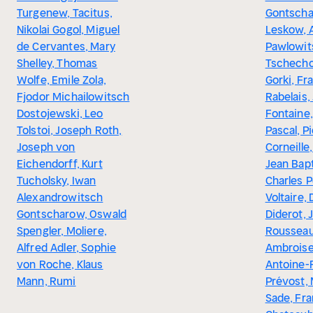
Turgenew, Tacitus,
Gontschar
Nikolai Gogol, Miguel
Leskow, 
de Cervantes, Mary
Pawlowit
Shelley, Thomas
Tschech
Wolfe, Emile Zola,
Gorki, Fr
Fjodor Michailowitsch
Rabelais,
Dostojewski, Leo
Fontaine,
Tolstoi, Joseph Roth,
Pascal, P
Joseph von
Corneille,
Eichendorff, Kurt
Jean Bapt
Tucholsky, Iwan
Charles P
Alexandrowitsch
Voltaire,
Gontscharow, Oswald
Diderot,
Spengler, Moliere,
Rousseau
Alfred Adler, Sophie
Ambroise
von Roche, Klaus
Antoine-
Mann, Rumi
Prévost,
Sade, Fr