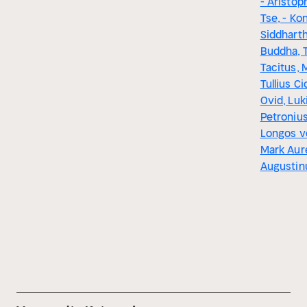
- Aristop
Tse, - Ko
Siddhart
Buddha, T
Tacitus,
Tullius Ci
Ovid, Luk
Petronius
Longos v
Mark Aure
Augustin