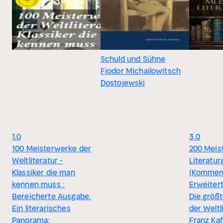
Schuld und Sühne
Fjodor Michailowitsch
Dostojewski
1.0
3.0
100 Meisterwerke der
200 Meis
Weltliteratur -
Literatu
Klassiker die man
(Komment
kennen muss :
Erweiter
Bereicherte Ausgabe.
Die größt
Ein literarisches
der Weltl
Panorama:
Franz Kaf