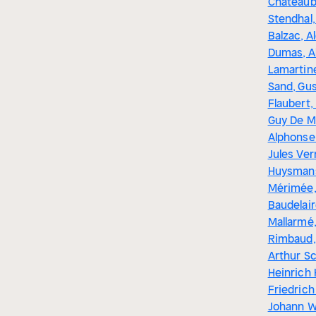
Chateaub
Stendhal
Balzac, A
Dumas, A
Lamartin
Sand, Gu
Flaubert,
Guy De M
Alphonse
Jules Ver
Huysmans
Mérimée,
Baudelai
Mallarmé,
Rimbaud,
Arthur S
Heinrich 
Friedrich 
Johann W