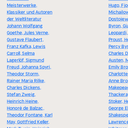
Meisterwerke,
Hugo, Fj
Klassiker und Autoren
Michailo
der Weltliteratur
Dostojew
Johann Wolfgang
Byron, G
Goethe, Jules Verne,
Leopardi,
Gustave Flaubert,
Proust, H
Franz Kafka, Lewis
Percy Bys
Carroll, Selma
Charles D
Lagerlöf, Sigmund
Austen, M
Freud, Johanna Spyri,
Emily Bro
Theodor Storm,
Charlotte
Rainer Maria Rilke,
Anne Bron
Charles Dickens,
Makepea
Stefan Zweig,
Thackera
Heinrich Heine,
Stoker, H
Honoré de Balzac,
George El
Theodor Fontane, Karl
Shakespea
May, Gottfried Keller,
Lawrence