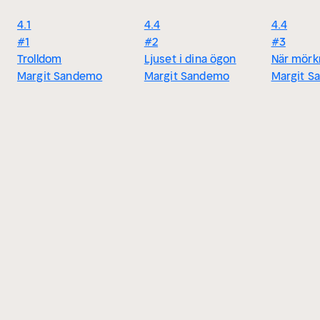
4.1
4.4
4.4
#1
#2
#3
Trolldom
Ljuset i dina ögon
När mörkr
Margit Sandemo
Margit Sandemo
Margit S