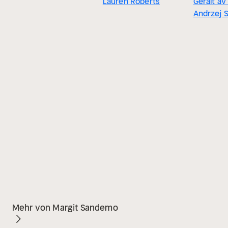
Lauren Roberts
Geralt av
Andrzej 
Mehr von Margit Sandemo