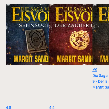
#9
Die Saga
9 - Der 
Margit S
4.5
4.4