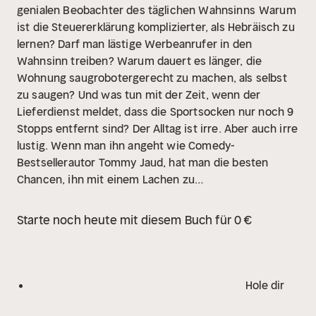
genialen Beobachter des täglichen Wahnsinns
Warum
ist die Steuererklärung komplizierter, als Hebräisch zu
lernen? Darf man lästige Werbeanrufer in den
Wahnsinn treiben? Warum dauert es länger, die
Wohnung saugrobotergerecht zu machen, als selbst
zu saugen? Und was tun mit der Zeit, wenn der
Lieferdienst meldet, dass die Sportsocken nur noch 9
Stopps entfernt sind? Der Alltag ist irre. Aber auch irre
lustig. Wenn man ihn angeht wie Comedy-
Bestsellerautor Tommy Jaud, hat man die besten
Chancen, ihn mit einem Lachen zu
meistern.
"Kurzgeschichten! Was für eine
Bankrotterklärung! Dennoch gelacht. Er kann's halt."
Starte noch heute mit diesem Buch für 0 €
Kester Schlenz, Stern-Kritiker
"Eine
Selbstoffenbarung, so lustig, dass es geradezu
heilsam ist." Dr. Dr. Daniel Wagner, Psychotherapeut
Hole dir