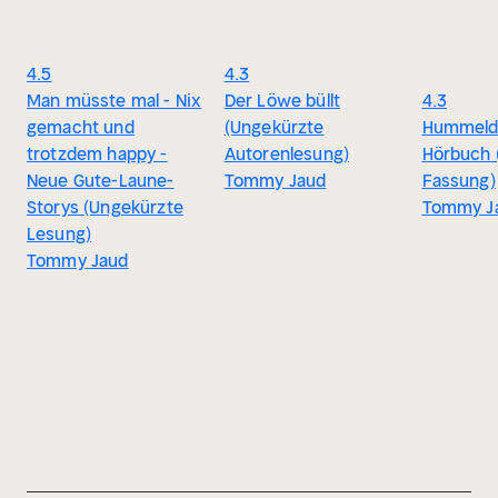
4.5
4.3
Man müsste mal - Nix
Der Löwe büllt
4.3
gemacht und
(Ungekürzte
Hummeld
trotzdem happy -
Autorenlesung)
Hörbuch 
Neue Gute-Laune-
Tommy Jaud
Fassung)
Storys (Ungekürzte
Tommy J
Lesung)
Tommy Jaud