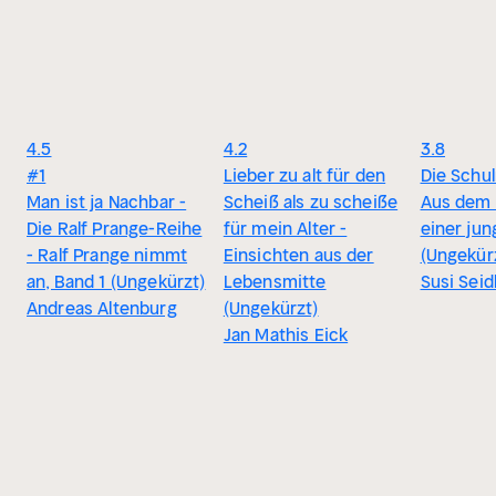
4.5
4.2
3.8
#1
Lieber zu alt für den
Die Schul
Man ist ja Nachbar -
Scheiß als zu scheiße
Aus dem
Die Ralf Prange-Reihe
für mein Alter -
einer jun
- Ralf Prange nimmt
Einsichten aus der
(Ungekür
an, Band 1 (Ungekürzt)
Lebensmitte
Susi Seid
Andreas Altenburg
(Ungekürzt)
Jan Mathis Eick