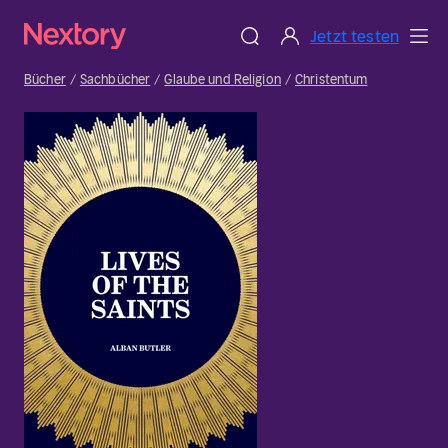
Jetzt testen
Bücher
Sachbücher
Glaube und Religion
Christentum