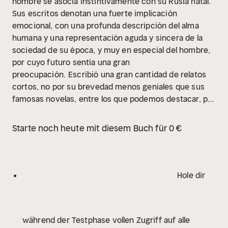
nombre se asocia instintivamente con su Rusia natal.
Sus escritos denotan una fuerte implicación
emocional, con una profunda descripción del alma
humana y una representación aguda y sincera de la
sociedad de su época, y muy en especial del hombre,
por cuyo futuro sentía una gran
preocupación.
Escribió una gran cantidad de relatos
cortos, no por su brevedad menos geniales que sus
famosas novelas, entre los que podemos destacar, por
su exquisitez y la temática que tratan, los
seleccionados en esta excelente recopilación: Un
Starte noch heute mit diesem Buch für 0 €
árbol de Navidad y una boda, El pequeño héroe, El
sueño de un hombre ridículo, El ladrón honesto,
Bobok, El niño con la manita, El campesino Maréi y Dos
suicidios. En todos los relatos podemos apreciar la
Hole dir
fina ironía y el humor que imprimió a sus
creaciones.
Sumérjase en esta recopilación y déjese
llevar por las historias.
während der Testphase vollen Zugriff auf alle