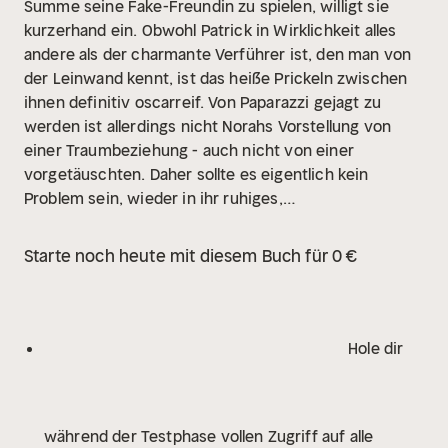
Summe seine Fake-Freundin zu spielen, willigt sie
kurzerhand ein. Obwohl Patrick in Wirklichkeit alles
andere als der charmante Verführer ist, den man von
der Leinwand kennt, ist das heiße Prickeln zwischen
ihnen definitiv oscarreif. Von Paparazzi gejagt zu
werden ist allerdings nicht Norahs Vorstellung von
einer Traumbeziehung - auch nicht von einer
vorgetäuschten. Daher sollte es eigentlich kein
Problem sein, wieder in ihr ruhiges,
durchschnittliches Leben zurückzukehren. Dumm nur,
dass sich diese Fake-Beziehung realer anfühlt als jede
Starte noch heute mit diesem Buch für 0 €
echte, die sie je hatte ...
Teil 1 des WEST-HOLLYWOOD-
Duetts
Hole dir
während der Testphase vollen Zugriff auf alle