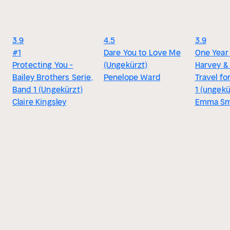
3.9
4.5
3.9
#1
Dare You to Love Me
One Year 
Protecting You -
(Ungekürzt)
Harvey & 
Bailey Brothers Serie,
Penelope Ward
Travel fo
Band 1 (Ungekürzt)
1 (ungekü
Claire Kingsley
Emma Sm