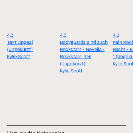
4.3
4.3
4.2
Text Appeal
Bodyguards sind auch
Kein Rock
(Ungekürzt)
Rockstars - Novella -
Nacht - R
Kylie Scott
Rockstars, Teil
1 (Ungekü
(Ungekürzt)
Kylie Sco
Kylie Scott