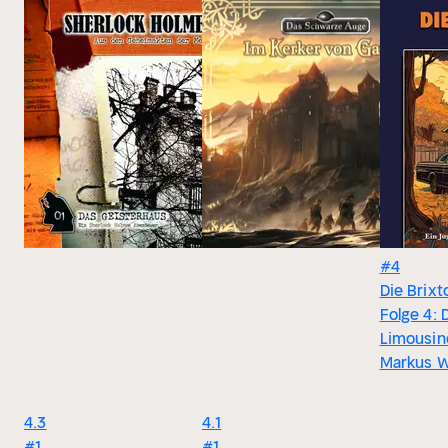
#4
Die Brixt
Folge 4:
Limousin
Markus W
4.3
4.1
#1
#1