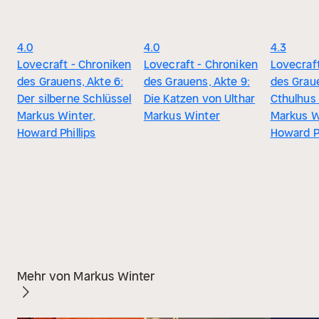
4.0
4.0
4.3
Lovecraft - Chroniken
Lovecraft - Chroniken
Lovecraf
des Grauens, Akte 6:
des Grauens, Akte 9:
des Graue
Der silberne Schlüssel
Die Katzen von Ulthar
Cthulhus
Markus Winter,
Markus Winter
Markus W
Howard Phillips
Howard Ph
Mehr von Markus Winter