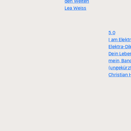
den Welten
Lea Weiss
5.0
I am Elektr
Elektra-Dil
Dein Leben
mein, Ban
(ungekürz
Christian 