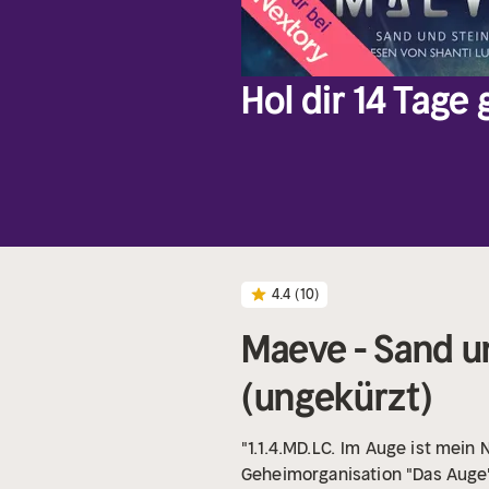
Hol dir 14 Tage
4.4
(10)
Maeve - Sand un
(ungekürzt)
"1.1.4.MD.LC.
Im Auge ist mein 
Geheimorganisation "Das Auge" 