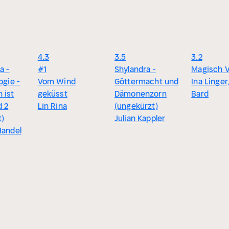
4.3
3.5
3.2
a -
#1
Shylandra -
Magisch V
ogie -
Vom Wind
Göttermacht und
Ina Linger
 ist
geküsst
Dämonenzorn
Bard
d 2
Lin Rina
(ungekürzt)
t)
Julian Kappler
Handel