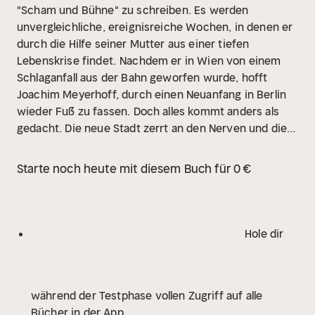
"Scham und Bühne" zu schreiben. Es werden
unvergleichliche, ereignisreiche Wochen, in denen er
durch die Hilfe seiner Mutter aus einer tiefen
Lebenskrise findet.
Nachdem er in Wien von einem
Schlaganfall aus der Bahn geworfen wurde, hofft
Joachim Meyerhoff, durch einen Neuanfang in Berlin
wieder Fuß zu fassen. Doch alles kommt anders als
gedacht. Die neue Stadt zerrt an den Nerven und die
künstlerische Arbeit als Schriftsteller und
Schauspieler fällt ihm von Tag zu Tag schwerer.
Auf
Starte noch heute mit diesem Buch für 0 €
der Geburtstagsfeier seines kleinen Sohnes ereignet
sich ein Zwischenfall, der keinen Zweifel daran lässt,
dass es so nicht weitergehen kann. Der Erzähler
verlässt Berlin und zieht zu seiner Mutter aufs Land,
Hole dir
die auf einem herrlichen Grundstück unweit vom
Meer ein sehr selbstbestimmtes Leben führt. Mutter
und Sohn sind sich immer schon sehr nah gewesen,
während der Testphase vollen Zugriff auf alle
aber diese gemeinsamen Wochen werden zu einer
Bücher in der App
besonderen Zeit. Der Sohn klinkt sich ein in den