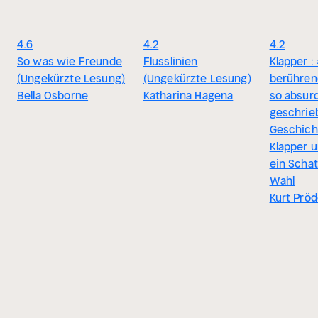
4.6
4.2
4.2
So was wie Freunde
Flusslinien
Klapper :
(Ungekürzte Lesung)
(Ungekürzte Lesung)
berührend
Bella Osborne
Katharina Hagena
so absurd
geschrie
Geschich
Klapper u
ein Schat
Wahl
Kurt Pröd