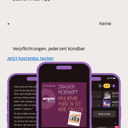
Tagesablauf der Mutter, beginnt seinen Theaterroman
und andere Geschichten zu schreiben und findet
allmählich heraus aus Zorn und Nervosität, die ihn sein
Keine
ganzes Leben begleitet haben.
Ungekürzte Live-
Lesung aus der Berliner Schaubühne.
Verpflichtungen, jederzeit kündbar
Jetzt kostenlos testen