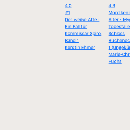
4.0
4.3
#1
Mord kenn
Der weiße Affe :
Alter - My
Ein Fall für
Todesfälle
Kommissar Spiro,
Schloss
Band 1
Buchenec
Kerstin Ehmer
1 (Ungekü
Marie-Chr
Fuchs