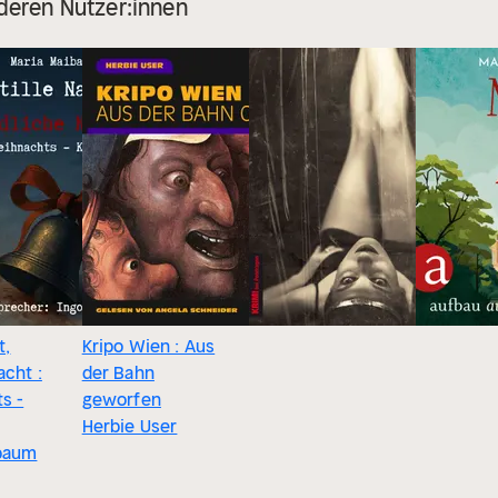
deren Nutzer:innen
t,
Kripo Wien : Aus
acht :
der Bahn
s -
geworfen
Herbie User
baum