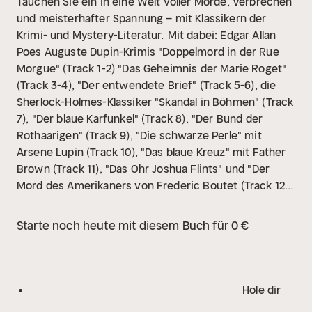
Tauchen Sie ein in eine Welt voller Morde, Verbrechen
und meisterhafter Spannung – mit Klassikern der
Krimi- und Mystery-Literatur.
Mit dabei: Edgar Allan
Poes Auguste Dupin-Krimis "Doppelmord in der Rue
Morgue" (Track 1-2) "Das Geheimnis der Marie Roget"
(Track 3-4), "Der entwendete Brief" (Track 5-6), die
Sherlock-Holmes-Klassiker "Skandal in Böhmen" (Track
7), "Der blaue Karfunkel" (Track 8), "Der Bund der
Rothaarigen" (Track 9), "Die schwarze Perle" mit
Arsene Lupin (Track 10), "Das blaue Kreuz" mit Father
Brown (Track 11), "Das Ohr Joshua Flints" und "Der
Mord des Amerikaners von Frederic Boutet (Track 12-
13), "Verhör" von Friedrich Glauser (Track 14), "Der
Schatz des Maharadschas" von Rudolf von Rüts (Track
Starte noch heute mit diesem Buch für 0 €
15), "Die Insel des Dr. Moreau" von H.G. Wells (Track 16-
22), "Der gestohlene Mord" und "Der Geschworene"
von Karel Capek (Track 23-24), "Das Fräulein von
Scuderi" (Track 25-27), "Unterm Birnbaum" von
Hole dir
Fontane (Track 28-32), "Der Verbrecher aus verlorener