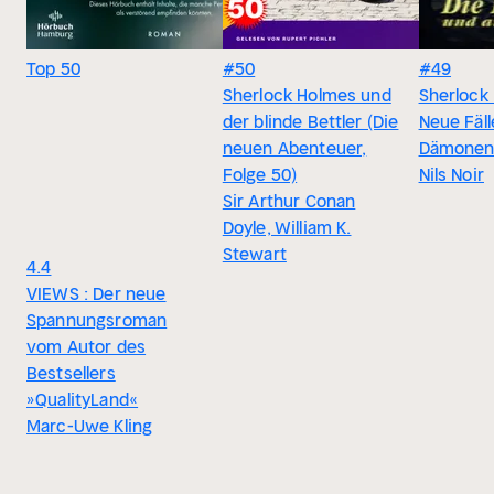
Top 50
#50
#49
Sherlock Holmes und
Sherlock
der blinde Bettler (Die
Neue Fäll
neuen Abenteuer,
Dämonen
Folge 50)
Nils Noir
Sir Arthur Conan
Doyle, William K.
Stewart
4.4
VIEWS : Der neue
Spannungsroman
vom Autor des
Bestsellers
»QualityLand«
Marc-Uwe Kling