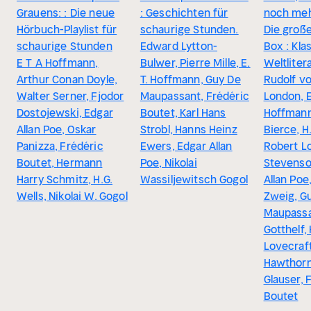
Grauens: : Die neue
: Geschichten für
noch meh
Hörbuch-Playlist für
schaurige Stunden.
Die groß
schaurige Stunden
Edward Lytton-
Box : Kla
E T A Hoffmann,
Bulwer, Pierre Mille, E.
Weltliter
Arthur Conan Doyle,
T. Hoffmann, Guy De
Rudolf vo
Walter Serner, Fjodor
Maupassant, Frédéric
London, E
Dostojewski, Edgar
Boutet, Karl Hans
Hoffman
Allan Poe, Oskar
Strobl, Hanns Heinz
Bierce, H.
Panizza, Frédéric
Ewers, Edgar Allan
Robert L
Boutet, Hermann
Poe, Nikolai
Stevenso
Harry Schmitz, H.G.
Wassiljewitsch Gogol
Allan Poe
Wells, Nikolai W. Gogol
Zweig, G
Maupassa
Gotthelf, 
Lovecraft
Hawthorn
Glauser, 
Boutet