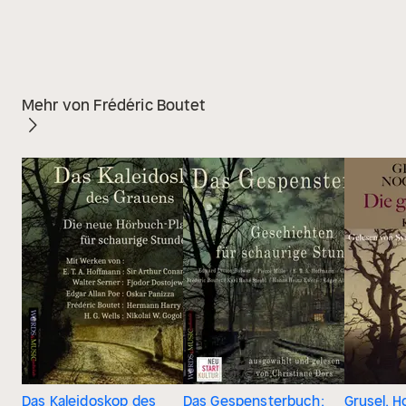
Mehr von Frédéric Boutet
Das Kaleidoskop des
Das Gespensterbuch:
Grusel, H