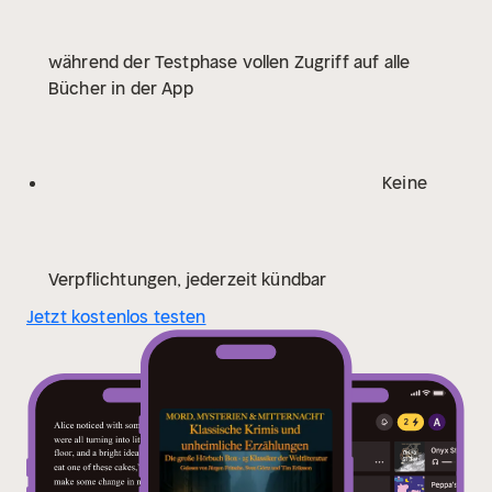
Ehre" (Track 33), "Die Judenbuche" (Track 34-35), "Der
Sargmacher" von Puschkin (Track 36), "Der junge
während der Testphase vollen Zugriff auf alle
Goodman Brown" von Hawthorne (Track 37),
Bücher in der App
"Markheim" von Stevenson (Track 38), "Das System
von Prof. Teer und Dr. Feder" sowie "Die längliche
Kiste" von Poe (Track 39-40), "Die Katzen von Ulthar"
von H.P. Lovecraft (Track 41).
Keine
Verpflichtungen, jederzeit kündbar
Jetzt kostenlos testen