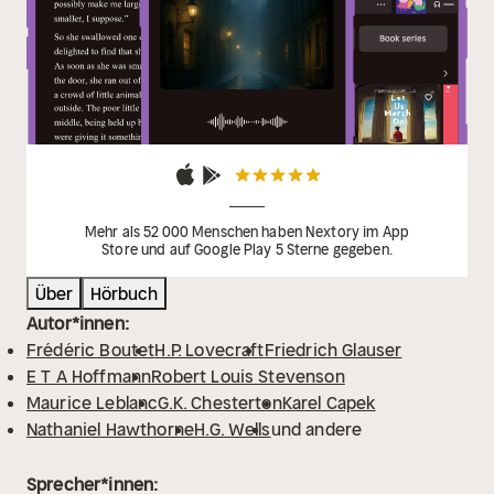
Mehr als 52 000 Menschen haben Nextory im App
Store und auf Google Play 5 Sterne gegeben.
Über
Hörbuch
Autor*innen:
Frédéric Boutet
H.P. Lovecraft
Friedrich Glauser
E T A Hoffmann
Robert Louis Stevenson
Maurice Leblanc
G.K. Chesterton
Karel Capek
Nathaniel Hawthorne
H.G. Wells
und andere
Sprecher*innen: