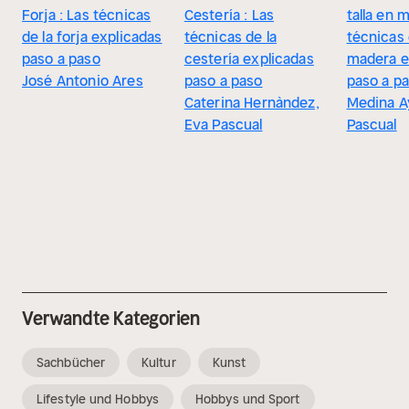
Forja : Las técnicas
Cestería : Las
talla en 
de la forja explicadas
técnicas de la
técnicas d
paso a paso
cestería explicadas
madera e
José Antonio Ares
paso a paso
paso a p
Caterina Hernàndez,
Medina Ay
Eva Pascual
Pascual
Verwandte Kategorien
Sachbücher
Kultur
Kunst
Lifestyle und Hobbys
Hobbys und Sport