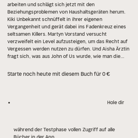
arbeiten und schlägt sich jetzt mit den
Beziehungsproblemen von Haushaltsgeräten herum.
Kiki Unbekannt schnüffelt in ihrer eigenen
Vergangenheit und gerät dabei ins Fadenkreuz eines
seltsamen Killers. Martyn Vorstand versucht
verzweifelt ein Level aufzusteigen, um das Recht auf
Vergessen werden nutzen zu dürfen. Und Aisha Ärztin
fragt sich, was aus John of Us wurde, wie man die
immer noch nervige Klimakrise lösen kann und warum
zum Teufel die Verteidigungs-Algorithmen den Dritten
Starte noch heute mit diesem Buch für 0 €
Weltkrieg losgetreten haben.
Marc-Uwe Klings lustige
Dystopie um Menschen und Maschinen in einer Big-
Data-Welt geht in die zweite Runde! Ein Hörbuch
voller kluger Einfälle, skurriler Figuren und
Hole dir
verblüffenden Plot-Twists – natürlich wie immer
gelesen vom Autor.
während der Testphase vollen Zugriff auf alle
Bücher in der App