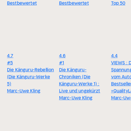
Bestbewertet
Bestbewertet
Top 50
4.7
4.6
4.4
#5
#1
VIEWS : 
Die Känguru-Rebellion
Die Känguru-
Spannun
(Die Känguru-Werke
Chroniken (Die
vom Auto
5)
Känguru-Werke 1) :
Bestselle
Marc-Uwe Kling
Live und ungekürzt
»Quality
Marc-Uwe Kling
Marc-Uwe