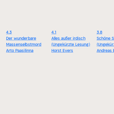
4.3
4.1
3.8
Der wunderbare
Alles außer irdisch
Schöne S
Massenselbstmord
(Ungekürzte Lesung)
(Ungekür
Arto Paasilinna
Horst Evers
Andreas 