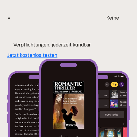
Leben.
Doch jetzt, da sie vor dem berüchtigten
Ravenshollow Manor stand, beschlichen sie Zweifel.
Keine
Die Geschichten, die man sich über diesen Ort
erzählte, waren zahlreich und düster. Von einem
Fluch, der auf der Familie Blackwood lastete. Von
mysteriösen Todesfällen. Von einem Lord, der sich
Verpflichtungen, jederzeit kündbar
seit dem tragischen Tod seiner Frau völlig von der
Jetzt kostenlos testen
Welt abgeschottet hatte.
Die Kutsche hielt mit einem
Ruck an. Der Kutscher sprang herab und öffnete
widerwillig die Tür. Eleanor stieg aus, ihr dunkler
Reisemantel flatterte im Wind. Der Regen
durchnässte sie sofort bis auf die Haut.