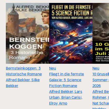
Bernsteinkoggen: 3
Neu
Neu
Historische Romane
Fliegt in die fernste
10 Grusel
Alfred Bekker, Silke
Galaxie: 5 Science
Sommer-P
Bekker
Fiction Romane
2026
Alfred Bekker, Lars
Alfred Be
Urban, Brian Carisi,
Rohmer, C
Elroy Arno
Nat Scha