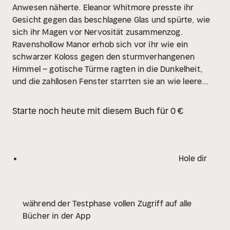
Anwesen näherte. Eleanor Whitmore presste ihr
Gesicht gegen das beschlagene Glas und spürte, wie
sich ihr Magen vor Nervosität zusammenzog.
Ravenshollow Manor erhob sich vor ihr wie ein
schwarzer Koloss gegen den sturmverhangenen
Himmel – gotische Türme ragten in die Dunkelheit,
und die zahllosen Fenster starrten sie an wie leere
Augen.
"Sind Sie sicher, dass Sie hier aussteigen
möchten, Miss?", fragte der Kutscher mit besorgter
Starte noch heute mit diesem Buch für 0 €
Stimme. "Bei diesem Wetter... und diesem
Ort..."
Eleanor richtete sich auf und straffte die
Schultern. "Ja, ich bin sicher."
Aber war sie das
wirklich? Als sie vor drei Wochen den Brief erhalten
Hole dir
hatte, der ihr eine Stellung als Gouvernante für die
kleine Tochter des Lord Damien Blackwood anbot,
hatte es wie ein Geschenk des Himmels gewirkt. Nach
während der Testphase vollen Zugriff auf alle
dem Tod ihrer Eltern und dem Verlust des
Bücher in der App
Familienbesitzes war sie mittellos gewesen. Diese
Stellung war ihre einzige Chance auf ein neues