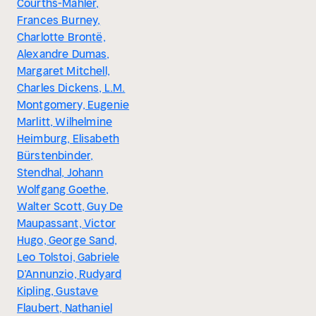
Courths-Mahler,
Frances Burney,
Charlotte Brontë,
Alexandre Dumas,
Margaret Mitchell,
Charles Dickens, L.M.
Montgomery, Eugenie
Marlitt, Wilhelmine
Heimburg, Elisabeth
Bürstenbinder,
Stendhal, Johann
Wolfgang Goethe,
Walter Scott, Guy De
Maupassant, Victor
Hugo, George Sand,
Leo Tolstoi, Gabriele
D’Annunzio, Rudyard
Kipling, Gustave
Flaubert, Nathaniel