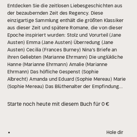
Entdecken Sie die zeitlosen Liebesgeschichten aus
der bezaubernden Zeit des Regency. Diese
einzigartige Sammlung enthält die größten Klassiker
aus dieser Zeit und spätere Romane, die von dieser
Epoche inspiriert wurden:
Stolz und Vorurteil (Jane
Austen)
Emma (Jane Austen)
Überredung (Jane
Austen)
Cecilia (Frances Burney)
Nina's Briefe an
ihren Geliebten (Marianne Ehrmann)
Die unglükliche
Hanne (Marianne Ehrmann)
Amalie (Marianne
Ehrmann)
Das höfliche Gespenst (Sophie
Albrecht)
Amanda und Eduard (Sophie Mereau)
Marie
(Sophie Mereau)
Das Blüthenalter der Empfindung
(Sophie Mereau)
Agnes von Lilien (Caroline von
Wolzogen)
Das Stumpfnäschen (Caroline von
Starte noch heute mit diesem Buch für 0 €
Wolzogen)
Edmund und Emma (Caroline von
Wolzogen)
Anna (Caroline von Wolzogen)
Treue über
Alles (Caroline von Wolzogen)
Die Zigeuner (Caroline
von Wolzogen)
Rinaldo Rinaldini der Räuberhauptmann
Hole dir