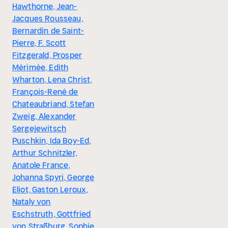
Hawthorne, Jean-
Jacques Rousseau,
Bernardin de Saint-
Pierre, F. Scott
Fitzgerald, Prosper
Mérimée, Edith
Wharton, Lena Christ,
François-René de
Chateaubriand, Stefan
Zweig, Alexander
Sergejewitsch
Puschkin, Ida Boy-Ed,
Arthur Schnitzler,
Anatole France,
Johanna Spyri, George
Eliot, Gaston Leroux,
Nataly von
Eschstruth, Gottfried
von Straßburg, Sophie