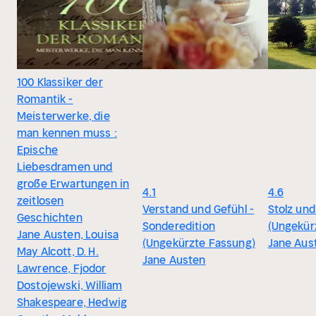
100 Klassiker der
Romantik -
Meisterwerke, die
man kennen muss :
Epische
Liebesdramen und
große Erwartungen in
4.1
4.6
zeitlosen
Verstand und Gefühl -
Stolz und
Geschichten
Sonderedition
(Ungekür
Jane Austen, Louisa
(Ungekürzte Fassung)
Jane Aus
May Alcott, D. H.
Jane Austen
Lawrence, Fjodor
Dostojewski, William
Shakespeare, Hedwig