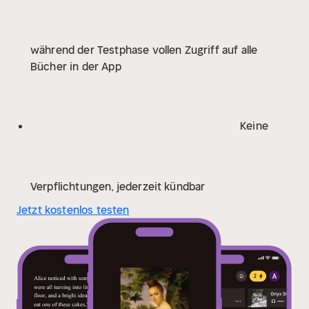
(Christian August Vulpius)
Sturmhöhe (Emily
Brontë)
Jane Eyre (Charlotte Brontë)
Die Herrin von
Wildfell Hall (Anne Brontë)
Ein Doppelquartett (Victor
während der Testphase vollen Zugriff auf alle
Hugo)
Die Amtmannin von Hohenweile (Benedikte
Bücher in der App
Naubert)
Gösta Berling (Selma Lagerlöf)
Die Tante
(Johanna Schopenhauer)
Paul und Virginie (Bernardin
de Saint-Pierre)
Die Herzogin von Santa Rosa (Eufemia
von Adlersfeld-Ballestrem)
Der Maskenball (Eufemia
Keine
von Adlersfeld-Ballestrem)
Die Elenden (Victor
Hugo)
Das Feuer (Gabriele D'Annunzio)
Die Kartause
von Parma (Stendhal)
Armance (Stendhal)
Rot und
Schwarz (Stendhal)
Aus einer kleinen Stadt (Frau von
Verpflichtungen, jederzeit kündbar
W.)
Die Rheider Burg (Levin Schücking)
Die letzten
Jetzt kostenlos testen
Tage des Marschalls von Sachsen (Hermann
Stegemann)
Die Leiden des jungen Werther (Johann
Wolfgang von Goethe)
Die Wahlverwandtschaften
(Johann Wolfgang von Goethe)