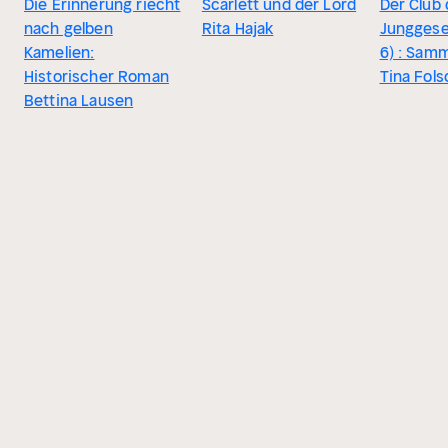
Die Erinnerung riecht
Scarlett und der Lord
Der Club
nach gelben
Rita Hajak
Junggesel
Kamelien:
6) : Sam
Historischer Roman
Tina Fol
Bettina Lausen