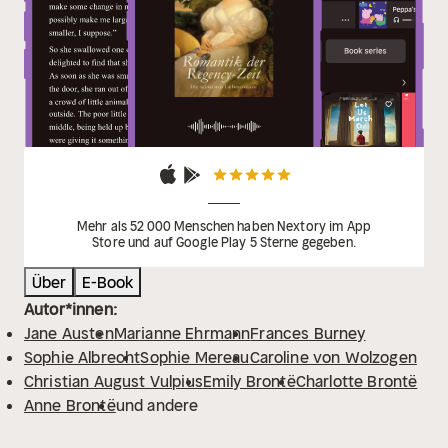
Mehr als 52 000 Menschen haben Nextory im App
Store und auf Google Play 5 Sterne gegeben.
Über
E-Book
Autor*innen:
Jane Austen
Marianne Ehrmann
Frances Burney
Sophie Albrecht
Sophie Mereau
Caroline von Wolzogen
Christian August Vulpius
Emily Brontë
Charlotte Brontë
Anne Brontë
und andere